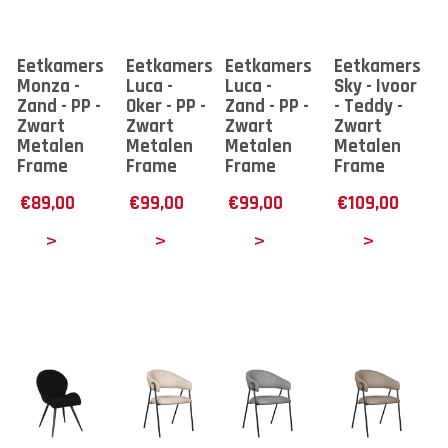
Eetkamerstoel
Eetkamerstoel
Eetkamerstoel
Eetkamerstoe
Monza -
Luca -
Luca -
Sky - Ivoor
Zand - PP -
Oker - PP -
Zand - PP -
- Teddy -
Zwart
Zwart
Zwart
Zwart
Metalen
Metalen
Metalen
Metalen
Frame
Frame
Frame
Frame
€
89,00
€
99,00
€
99,00
€
109,00
tails
Details
Details
Details