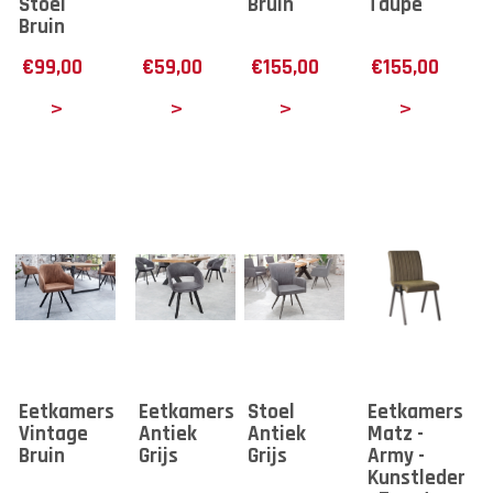
Stoel
Bruin
Taupe
Bruin
€
99,00
€
59,00
€
155,00
€
155,00
tails
Details
Details
Details
Eetkamerstoel
Eetkamerstoel
Stoel
Eetkamerstoe
Vintage
Antiek
Antiek
Matz -
Bruin
Grijs
Grijs
Army -
Kunstleder