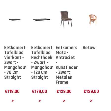
Eetkamertafel
Eetkamertafel
Eetkamerstoel
Betawi
Tafelblad
Tafelblad
Matz -
Vierkant -
Rechthoek
Antraciet
Zwart -
- Zwart -
-
Mangohout
Mangohout
Kunstleder
- 70 Cm
- 120 Cm
- Zwart
Straight
Straight
Metalen
Frame
€
119,00
€
179,00
€
129,00
€
139,00
tails
Details
Details
Details