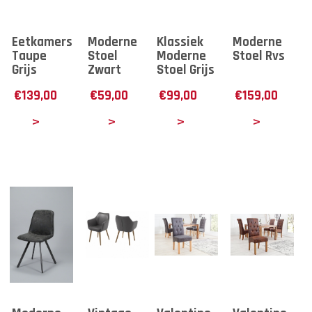
Eetkamerstoel
Moderne
Klassiek
Moderne
Taupe
Stoel
Moderne
Stoel Rvs
Grijs
Zwart
Stoel Grijs
€
139,00
€
59,00
€
99,00
€
159,00
tails
Details
Details
Details