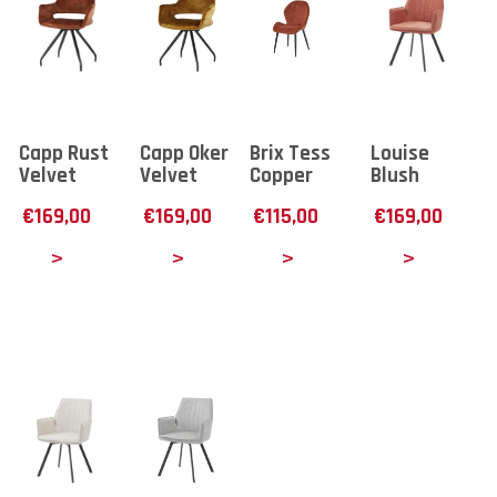
Capp Rust
Capp Oker
Brix Tess
Louise
Velvet
Velvet
Copper
Blush
€
169,00
€
169,00
€
115,00
€
169,00
tails
Details
Details
Details