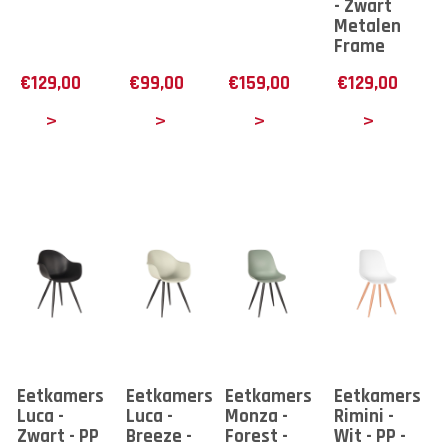
- Zwart
Metalen
Frame
€
129,00
€
99,00
€
159,00
€
129,00
tails
Details
Details
Details
Eetkamerstoel
Eetkamerstoel
Eetkamerstoel
Eetkamerstoe
Luca -
Luca -
Monza -
Rimini -
Zwart - PP
Breeze -
Forest -
Wit - PP -