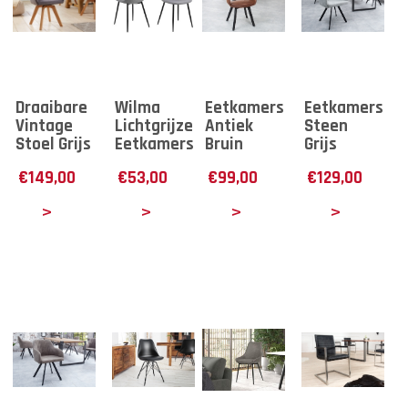
Draaibare
Wilma
Eetkamerstoel
Eetkamerstoe
Vintage
Lichtgrijze
Antiek
Steen
Stoel Grijs
Eetkamerstoel
Bruin
Grijs
€
149,00
€
53,00
€
99,00
€
129,00
tails
Details
Details
Details