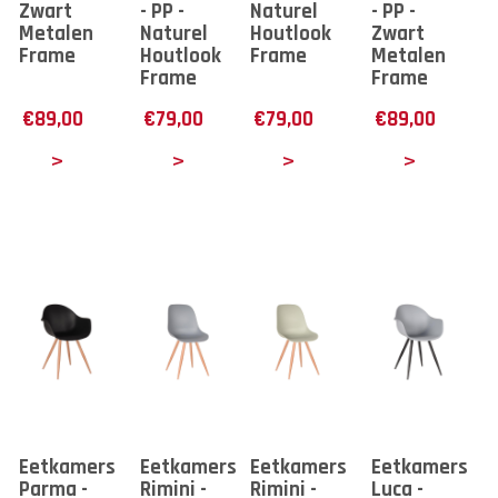
Zwart
- PP -
Naturel
- PP -
Metalen
Naturel
Houtlook
Zwart
Frame
Houtlook
Frame
Metalen
Frame
Frame
€
89,00
€
79,00
€
79,00
€
89,00
tails
Details
Details
Details
Eetkamerstoel
Eetkamerstoel
Eetkamerstoel
Eetkamerstoe
Parma -
Rimini -
Rimini -
Luca -