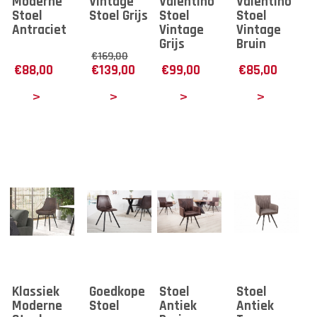
Moderne
Vintage
Valentino
Valentino
Stoel
Stoel Grijs
Stoel
Stoel
Antraciet
Vintage
Vintage
Grijs
Bruin
€
169,00
€
88,00
€
139,00
€
99,00
€
85,00
tails
Details
Details
Details
Klassiek
Goedkope
Stoel
Stoel
Moderne
Stoel
Antiek
Antiek