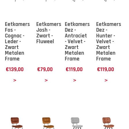
Eetkamerstoel
Eetkamerstoel
Eetkamerstoel
Eetkamerstoe
Fos -
Josh -
Dez -
Dez -
Cognac -
Zwart -
Antraciet
Hunter -
Leder -
Fluweel
- Velvet -
Velvet -
Zwart
Zwart
Zwart
Metalen
Metalen
Metalen
Frame
Frame
Frame
€
139,00
€
79,00
€
119,00
€
119,00
tails
Details
Details
Details