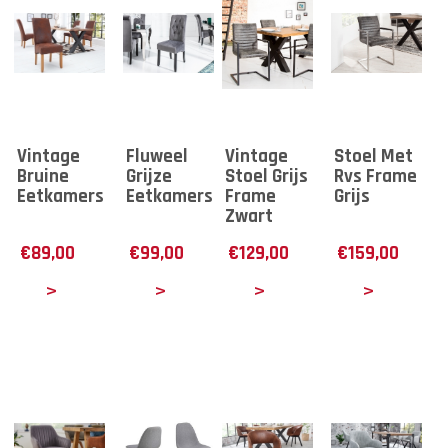
Vintage
Fluweel
Vintage
Stoel Met
Bruine
Grijze
Stoel Grijs
Rvs Frame
Eetkamerstoel
Eetkamerstoel
Frame
Grijs
Zwart
€
89,00
€
99,00
€
129,00
€
159,00
tails
Details
Details
Details