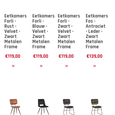
Eetkamerstoel
Eetkamerstoel
Eetkamerstoel
Eetkamerstoe
Forli -
Forli -
Forli -
Fos -
Rust -
Blauw -
Zwart -
Antraciet
Velvet -
Velvet -
Velvet -
- Leder -
Zwart
Zwart
Zwart
Zwart
Metalen
Metalen
Metalen
Metalen
Frame
Frame
Frame
Frame
€
119,00
€
119,00
€
119,00
€
139,00
tails
Details
Details
Details