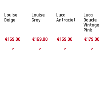
Louise
Louise
Luca
Luca
Beige
Grey
Antraciet
Boucle
Vintage
Pink
€
169,00
€
169,00
€
159,00
€
179,00
tails
Details
Details
Details