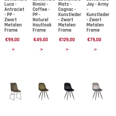
Luca -
Rimini -
Matz -
Jay - Army
Antraciet
Coffee -
Cognac -
-
- PP -
PP -
Kunstleder
Kunstleder
Zwart
Naturel
- Zwart
- Zwart
Metalen
Houtlook
Metalen
Metalen
Frame
Frame
Frame
Frame
€
99,00
€
49,00
€
129,00
€
79,00
tails
Details
Details
Details