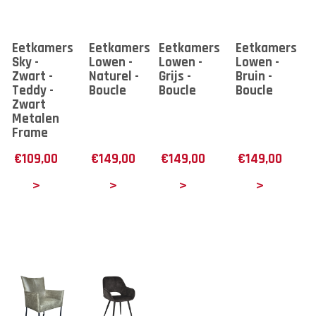
Eetkamerstoel
Eetkamerstoel
Eetkamerstoel
Eetkamerstoe
Sky -
Lowen -
Lowen -
Lowen -
Zwart -
Naturel -
Grijs -
Bruin -
Teddy -
Boucle
Boucle
Boucle
Zwart
Metalen
Frame
€
109,00
€
149,00
€
149,00
€
149,00
tails
Details
Details
Details