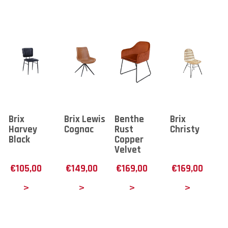
Brix
Brix Lewis
Benthe
Brix
Harvey
Cognac
Rust
Christy
Black
Copper
Velvet
€
105,00
€
149,00
€
169,00
€
169,00
tails
Details
Details
Details