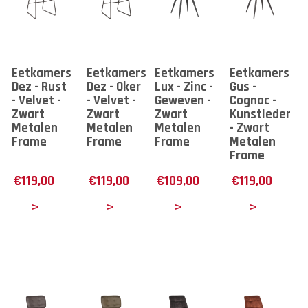
Eetkamerstoel
Eetkamerstoel
Eetkamerstoel
Eetkamerstoe
Dez - Rust
Dez - Oker
Lux - Zinc -
Gus -
- Velvet -
- Velvet -
Geweven -
Cognac -
Zwart
Zwart
Zwart
Kunstleder
Metalen
Metalen
Metalen
- Zwart
Frame
Frame
Frame
Metalen
Frame
€
119,00
€
119,00
€
109,00
€
119,00
tails
Details
Details
Details