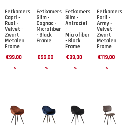
Eetkamerstoel
Eetkamerstoel
Eetkamerstoel
Eetkamerstoe
Capri -
Slim -
Slim -
Forli -
Rust -
Cognac -
Antraciet
Army -
Velvet -
Microfiber
-
Velvet -
Zwart
- Black
Microfiber
Zwart
Metalen
Frame
- Black
Metalen
Frame
Frame
Frame
€
99,00
€
99,00
€
99,00
€
119,00
tails
Details
Details
Details