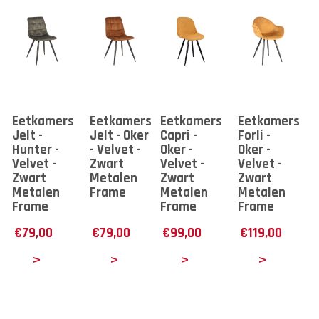
Eetkamerstoel
Eetkamerstoel
Eetkamerstoel
Eetkamerstoe
Jelt -
Jelt - Oker
Capri -
Forli -
Hunter -
- Velvet -
Oker -
Oker -
Velvet -
Zwart
Velvet -
Velvet -
Zwart
Metalen
Zwart
Zwart
Metalen
Frame
Metalen
Metalen
Frame
Frame
Frame
€
79,00
€
79,00
€
99,00
€
119,00
tails
Details
Details
Details