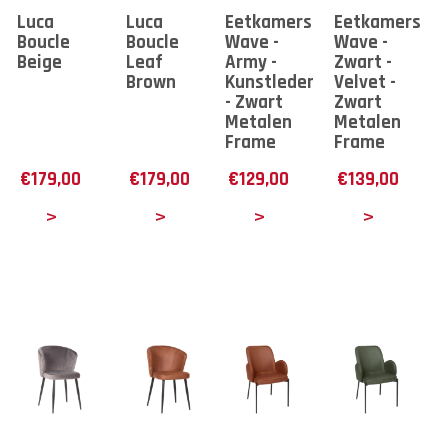
Luca
Luca
Eetkamerstoel
Eetkamerstoe
Boucle
Boucle
Wave -
Wave -
Beige
Leaf
Army -
Zwart -
Brown
Kunstleder
Velvet -
- Zwart
Zwart
Metalen
Metalen
Frame
Frame
€
179,00
€
179,00
€
129,00
€
139,00
tails
Details
Details
Details