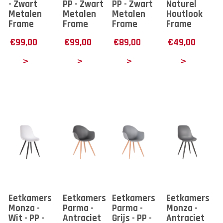
- Zwart
PP - Zwart
PP - Zwart
Naturel
Metalen
Metalen
Metalen
Houtlook
Frame
Frame
Frame
Frame
€
99,00
€
99,00
€
89,00
€
49,00
tails
Details
Details
Details
Eetkamerstoel
Eetkamerstoel
Eetkamerstoel
Eetkamerstoe
Monza -
Parma -
Parma -
Monza -
Wit - PP -
Antraciet
Grijs - PP -
Antraciet