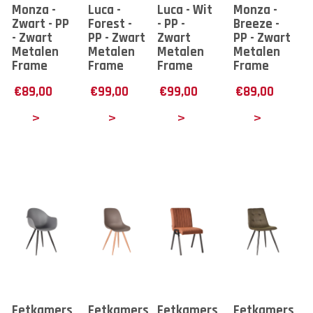
Monza -
Luca -
Luca - Wit
Monza -
Zwart - PP
Forest -
- PP -
Breeze -
- Zwart
PP - Zwart
Zwart
PP - Zwart
Metalen
Metalen
Metalen
Metalen
Frame
Frame
Frame
Frame
€
89,00
€
99,00
€
99,00
€
89,00
tails
Details
Details
Details
Eetkamerstoel
Eetkamerstoel
Eetkamerstoel
Eetkamerstoe