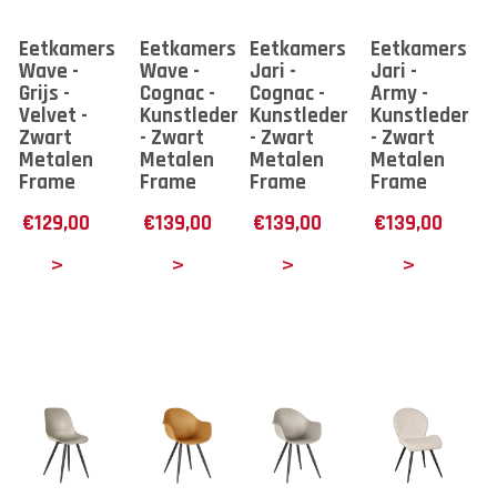
Eetkamerstoel
Eetkamerstoel
Eetkamerstoel
Eetkamerstoe
Wave -
Wave -
Jari -
Jari -
Grijs -
Cognac -
Cognac -
Army -
Velvet -
Kunstleder
Kunstleder
Kunstleder
Zwart
- Zwart
- Zwart
- Zwart
Metalen
Metalen
Metalen
Metalen
Frame
Frame
Frame
Frame
€
129,00
€
139,00
€
139,00
€
139,00
tails
Details
Details
Details