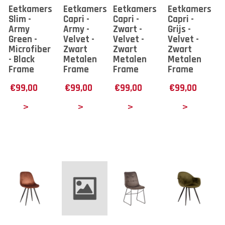
Eetkamerstoel
Eetkamerstoel
Eetkamerstoel
Eetkamerstoe
Slim -
Capri -
Capri -
Capri -
Army
Army -
Zwart -
Grijs -
Green -
Velvet -
Velvet -
Velvet -
Microfiber
Zwart
Zwart
Zwart
- Black
Metalen
Metalen
Metalen
Frame
Frame
Frame
Frame
€
99,00
€
99,00
€
99,00
€
99,00
tails
Details
Details
Details