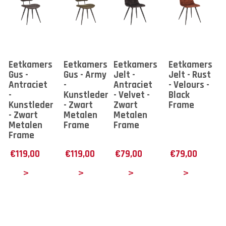
Eetkamerstoel
Eetkamerstoel
Eetkamerstoel
Eetkamerstoe
Gus -
Gus - Army
Jelt -
Jelt - Rust
Antraciet
-
Antraciet
- Velours -
-
Kunstleder
- Velvet -
Black
Kunstleder
- Zwart
Zwart
Frame
- Zwart
Metalen
Metalen
Metalen
Frame
Frame
Frame
€
119,00
€
119,00
€
79,00
€
79,00
tails
Details
Details
Details