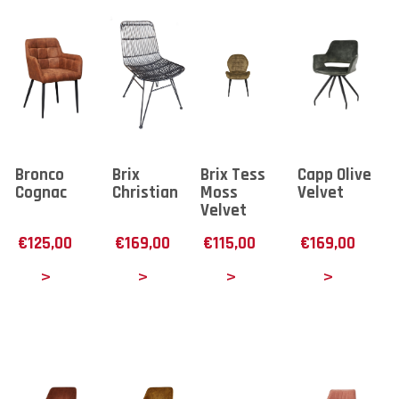
Bronco
Brix
Brix Tess
Capp Olive
Cognac
Christian
Moss
Velvet
Velvet
€
125,00
€
169,00
€
115,00
€
169,00
tails
Details
Details
Details