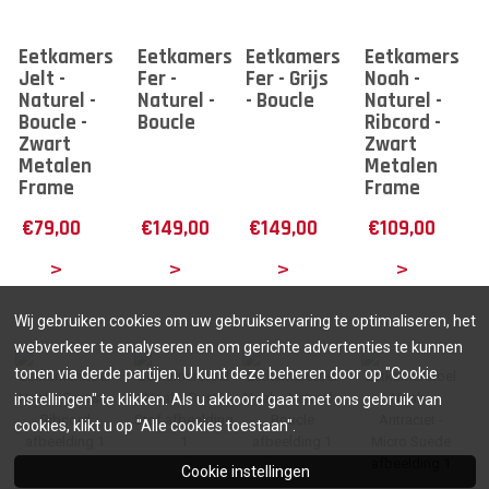
Eetkamerstoel
Eetkamerstoel
Eetkamerstoel
Eetkamerstoe
Jelt -
Fer -
Fer - Grijs
Noah -
Naturel -
Naturel -
- Boucle
Naturel -
Boucle -
Boucle
Ribcord -
Zwart
Zwart
Metalen
Metalen
Frame
Frame
€
79,00
€
149,00
€
149,00
€
109,00
tails
Details
Details
Details
Wij gebruiken cookies om uw gebruikservaring te optimaliseren, het
webverkeer te analyseren en om gerichte advertenties te kunnen
tonen via derde partijen. U kunt deze beheren door op "Cookie
instellingen" te klikken. Als u akkoord gaat met ons gebruik van
cookies, klikt u op "Alle cookies toestaan".
Cookie instellingen