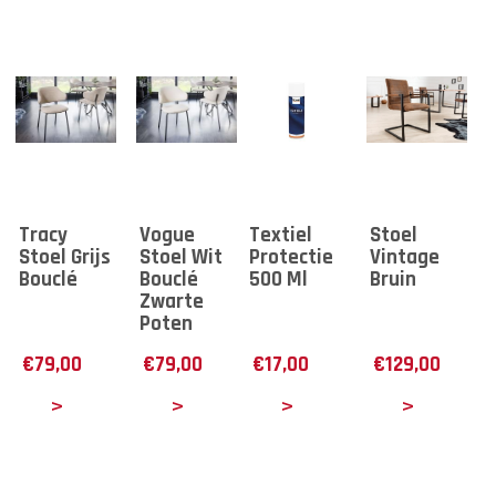
Tracy
Vogue
Textiel
Stoel
Stoel Grijs
Stoel Wit
Protectie
Vintage
Bouclé
Bouclé
500 Ml
Bruin
Zwarte
Poten
€
79,00
€
79,00
€
17,00
€
129,00
tails
Details
Details
Details