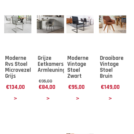
Moderne
Grijze
Moderne
Draaibare
Rvs Stoel
Eetkamerstoel
Vintage
Vintage
Microvezel
Armleuningen
Stoel
Stoel
Grijs
Zwart
Bruin
€
95,00
€
134,00
€
84,00
€
95,00
€
149,00
tails
Details
Details
Details