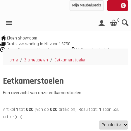
Mijn MeubelDeals
0
0
Eigen showroom
Gratis verzending in NL vanaf €750
Veel uit voorraad leverbaar
Veilig online betalen
Home
Zitmeubelen
Eetkamerstoelen
/
/
Eetkamerstoelen
Een overzicht van onze eetkamerstoelen.
Artikel
1
tot
620
(van de
620
artikelen).
Resultaat:
1
Toon 620
artikel(en)