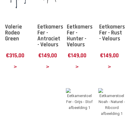
Valerie
Eetkamerstoel
Eetkamerstoel
Eetkamerstoe
Rodeo
Fer -
Fer -
Fer - Rust
Green
Antraciet
Hunter -
- Velours
- Velours
Velours
€
315,00
€
149,00
€
149,00
€
149,00
tails
Details
Details
Details