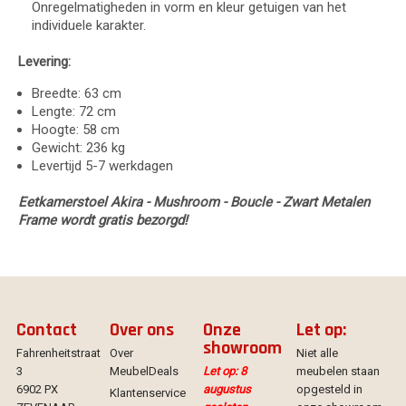
Onregelmatigheden in vorm en kleur getuigen van het
individuele karakter.
Levering:
Breedte: 63 cm
Lengte: 72 cm
Hoogte: 58 cm
Gewicht: 236 kg
Levertijd 5-7 werkdagen
Eetkamerstoel Akira - Mushroom - Boucle - Zwart Metalen
Frame wordt gratis bezorgd!
Contact
Over ons
Onze
Let op:
showroom
Fahrenheitstraat
Over
Niet alle
3
MeubelDeals
Let op: 8
meubelen staan
6902 PX
augustus
opgesteld in
Klantenservice