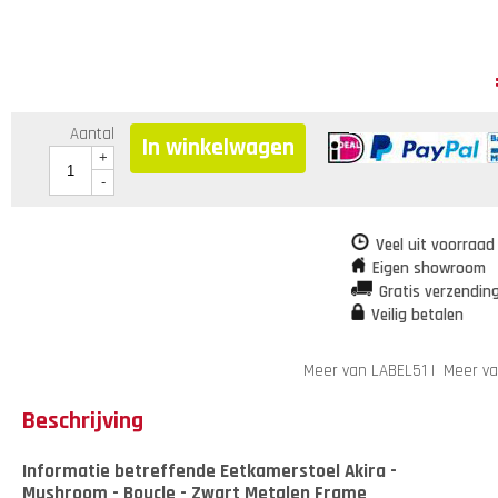
Aantal
In winkelwagen
+
-
Veel uit voorraad
Eigen showroom
Gratis verzendin
Veilig betalen
Meer van LABEL51
|
Meer va
Beschrijving
Informatie betreffende Eetkamerstoel Akira -
Mushroom - Boucle - Zwart Metalen Frame