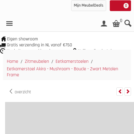
Mijn MeubelDeals
0
0
Eigen showroom
Gratis verzending in NL vanaf €750
Veel uit voorraad leverbaar
Veilig online betalen
Home
Zitmeubelen
Eetkamerstoelen
/
/
/
Eetkamerstoel Akira - Mushroom - Boucle - Zwart Metalen
Frame
overzicht