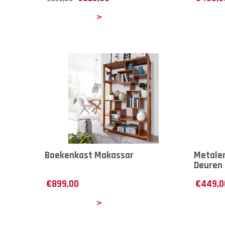
Details
Det
Boekenkast Makassar
Metalen
Deuren
€
899,00
€
449,0
Details
Det