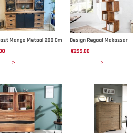
kast Mango Metaal 200 Cm
Design Regaal Makassar
,00
€
299,00
ails
Details