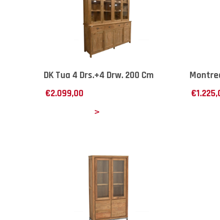
DK Tua 4 Drs.+4 Drw. 200 Cm
Montrea
€
2.099,00
€
1.225,
Details
Det