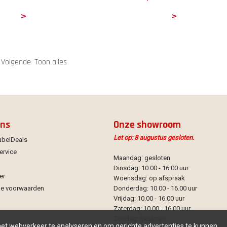
ails
Details
Volgende
Toon alles
ons
Onze showroom
Let op: 8 augustus gesloten.
ubelDeals
ervice
Maandag: gesloten
Dinsdag: 10.00 - 16.00 uur
er
Woensdag: op afspraak
e voorwaarden
Donderdag: 10.00 - 16.00 uur
Vrijdag: 10.00 - 16.00 uur
Zaterdag: 10.00 - 16.00 uur
Zondag: gesloten
 het webverkeer te analyseren en om gerichte advertenties te kunnen