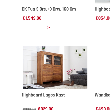
DK Tua 3 Drs.+3 Drw. 160 Cm
Highboa
€
1.549,00
€
854,0
Details
Det
Highboard Lagos Kast
Wandka
€
829,00
€
499,0
€
999,00