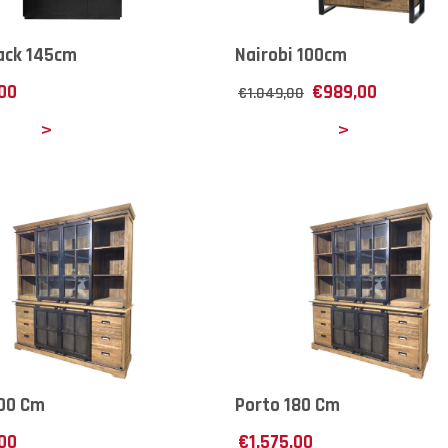
ack 145cm
Nairobi 100cm
,00
€
989,00
€
1.049,00
ails
Details
200 Cm
Porto 180 Cm
,00
€
1.575,00