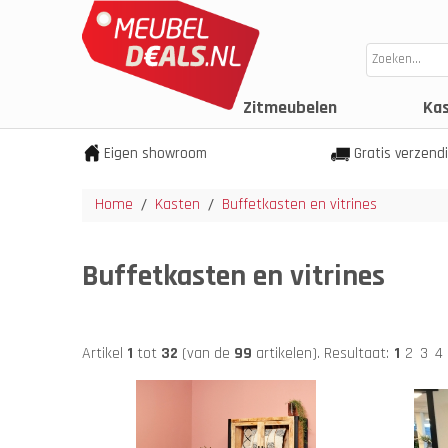
Zitmeubelen
Ka
Eigen showroom
Gratis verzend
Home
Kasten
Buffetkasten en vitrines
/
/
Buffetkasten en vitrines
Artikel
1
tot
32
(van de
99
artikelen).
Resultaat:
1
2
3
4