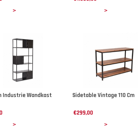
ails
Details
 Industrie Wandkast
Sidetable Vintage 110 Cm
0
€
299,00
ails
Details