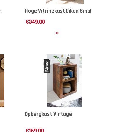
n
Hoge Vitrinekast Eiken Smal
€
349,00
Details
Opbergkast Vintage
€
169,00