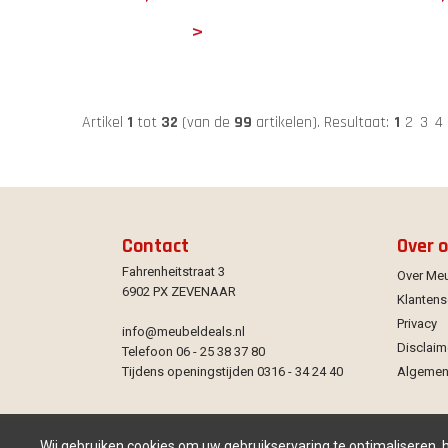
Details
Det
Artikel
1
tot
32
(van de
99
artikelen).
Resultaat:
1
2
3
4
Contact
Over 
Fahrenheitstraat 3
Over Me
6902 PX ZEVENAAR
Klantens
Privacy
info@meubeldeals.nl
Disclaim
Telefoon 06 - 25 38 37 80
Tijdens openingstijden 0316 - 34 24 40
Algemen
Wij gebruiken cookies om uw gebruikservaring te optimaliseren,