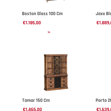
Boston Glass 100 Cm
Jaxx Bl
€
1.185,00
€
1.889
Details
Det
Tamar 150 Cm
Porto 
€
1.465,00
€
1.639