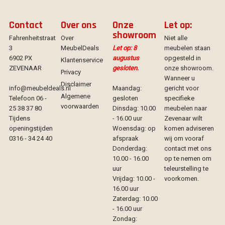
Contact
Over ons
Onze
Let op:
showroom
Fahrenheitstraat
Over
Niet alle
3
MeubelDeals
Let op: 8
meubelen staan
6902 PX
augustus
opgesteld in
Klantenservice
ZEVENAAR
gesloten.
onze showroom.
Privacy
Wanneer u
Disclaimer
info@meubeldeals.nl
Maandag:
gericht voor
Algemene
Telefoon 06 -
gesloten
specifieke
voorwaarden
25 38 37 80
Dinsdag: 10.00
meubelen naar
Tijdens
- 16.00 uur
Zevenaar wilt
openingstijden
Woensdag: op
komen adviseren
0316 - 34 24 40
afspraak
wij om vooraf
Donderdag:
contact met ons
10.00 - 16.00
op te nemen om
uur
teleurstelling te
Vrijdag: 10.00 -
voorkomen.
16.00 uur
Zaterdag: 10.00
- 16.00 uur
Zondag: