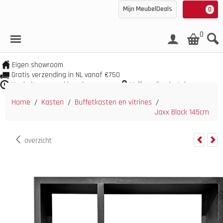
Mijn MeubelDeals
0
0
Eigen showroom
Gratis verzending in NL vanaf €750
Veel uit voorraad leverbaar
Veilig online betalen
Home
Kasten
Buffetkasten en vitrines
/
/
/
Jaxx Black 145cm
overzicht