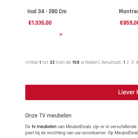
Inal 34 - 280 Cm
Montrea
€
1.335,00
€
859,0
Details
Det
Artikel
1
tot
32
(van de
158
artikelen).
Resultaat:
1
2
3
Liever
Onze TV meubelen
De
tv meubelen
van MeubelDeals zijn er in verschillen
past bij de inrichting van uw woonkamer. Op MeubelDeals