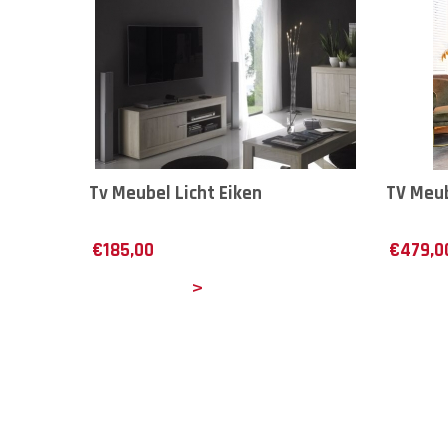
Tv Meubel Licht Eiken
TV Meu
€
185,00
€
479,0
Details
Det