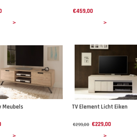
0
€
459,00
ails
Details
v Meubels
TV Element Licht Eiken
0
€
229,00
€
299,00
ails
Details