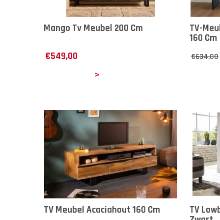
Mango Tv Meubel 200 Cm
TV-Meub
160 Cm
€
549,00
€
634,00
Details
Det
TV Meubel Acaciahout 160 Cm
TV Lowb
Zwart