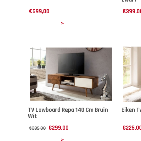
€
599,00
€
399,0
Details
Det
TV Lowboard Repa 140 Cm Bruin
Eiken T
Wit
€
299,00
€
225,0
€
399,00
Details
Det