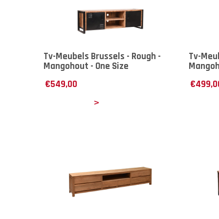
Tv-Meubels Brussels - Rough -
Tv-Meub
Mangohout - One Size
Mangoho
€
549,00
€
499,0
Details
Det