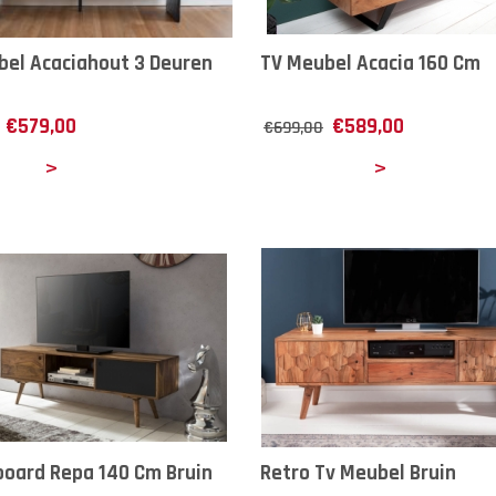
el Acaciahout 3 Deuren
TV Meubel Acacia 160 Cm
€
579,00
€
589,00
€
699,00
ails
Details
oard Repa 140 Cm Bruin
Retro Tv Meubel Bruin