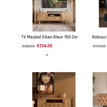
TV Meubel Eiken Kleur 150 Cm
Robuus
€
234,00
€
265,00
€
729,00
Details
Det