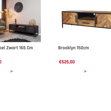
bel Zwart 165 Cm
Brooklyn 150cm
0
€
525,00
ails
Details