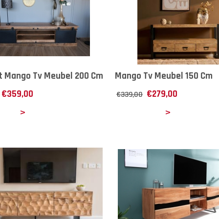
t Mango Tv Meubel 200 Cm
Mango Tv Meubel 150 Cm
€
359,00
€
279,00
€
339,00
ails
Details