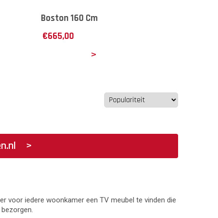
Boston 160 Cm
€
665,00
Details
n.nl
 er voor iedere woonkamer een TV meubel te vinden die
n bezorgen.