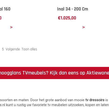
l 160
Inal 34 - 200 Cm
0
€
1.025,00
ails
Details
4
5
Volgende
Toon alles
 hoogglans TVmeubels? Kijk dan eens op Aktiewone
de soorten en maten. Door het grote aanbod van mooie
tv dressoirs
is
.nl kunt u rustig uw favoriete tv meubelen uitzoeken, kopen en late