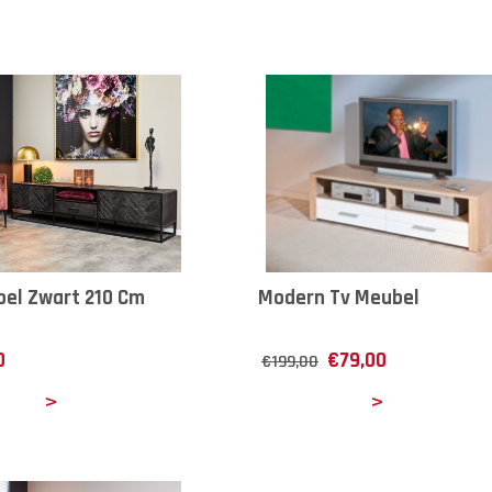
el Zwart 210 Cm
Modern Tv Meubel
0
€
79,00
€
199,00
ails
Details