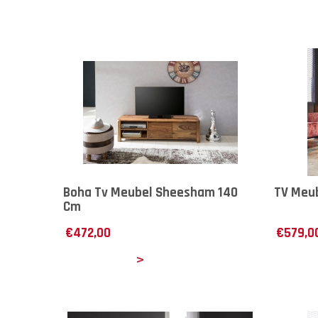
Boha Tv Meubel Sheesham 140
TV Meub
Cm
€
472,00
€
579,0
Details
Det