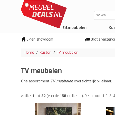
Zitmeubelen
Ka
Eigen showroom
Gratis verzend
Home
Kasten
TV meubelen
/
/
TV meubelen
Ons assortiment
TV meubelen
overzichtelijk bij elkaar.
Artikel
1
tot
32
(van de
158
artikelen).
Resultaat:
1
2
3