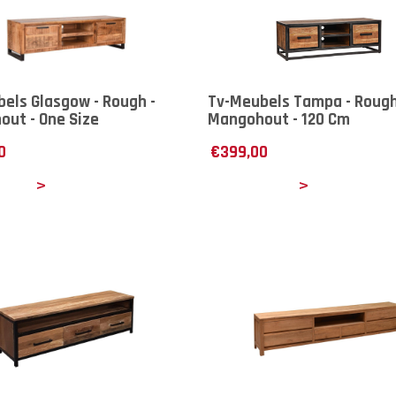
els Glasgow - Rough -
Tv-Meubels Tampa - Rough
ut - One Size
Mangohout - 120 Cm
0
€
399,00
ails
Details