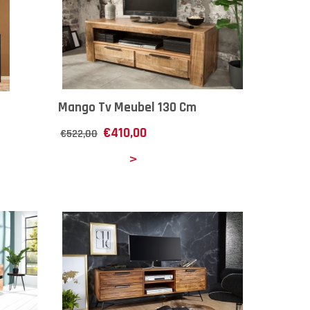
Mango Tv Meubel 130 Cm
€
410,00
€
522,00
Details