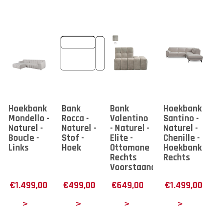
Hoekbank
Bank
Bank
Hoekbank
Mondello -
Rocca -
Valentino
Santino -
Naturel -
Naturel -
- Naturel -
Naturel -
Boucle -
Stof -
Elite -
Chenille -
Links
Hoek
Ottomane
Hoekbank
Rechts
Rechts
Voorstaand
€
1.499,00
€
499,00
€
649,00
€
1.499,00
tails
Details
Details
Details