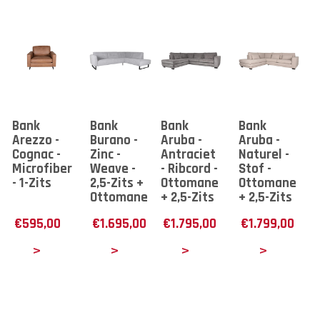
Bank
Bank
Bank
Bank
Arezzo -
Burano -
Aruba -
Aruba -
Cognac -
Zinc -
Antraciet
Naturel -
Microfiber
Weave -
- Ribcord -
Stof -
- 1-Zits
2,5-Zits +
Ottomane
Ottomane
Ottomane
+ 2,5-Zits
+ 2,5-Zits
€
595,00
€
1.695,00
€
1.795,00
€
1.799,00
tails
Details
Details
Details