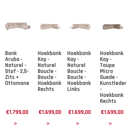
Bank
Hoekbank
Hoekbank
Hoekbank
Aruba -
Kay -
Kay -
Kay -
Naturel -
Naturel
Naturel
Taupe
Stof - 2,5-
Boucle -
Boucle -
Micro
Zits +
Boucle -
Boucle -
Suede -
Ottomane
Hoekbank
Hoekbank
Kunstleder
Rechts
Links
-
Hoekbank
Rechts
€
1.799,00
€
1.699,00
€
1.699,00
€
1.699,00
tails
Details
Details
Details