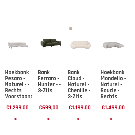
Hoekbank
Bank
Bank
Hoekbank
Pesaro -
Ferraro -
Cloud -
Mondello -
Naturel - -
Hunter - -
Naturel -
Naturel -
Rechts
3-Zits
Chenille -
Boucle -
Voorstaand
3-Zits
Rechts
€
1.299,00
€
699,00
€
1.199,00
€
1.499,00
tails
Details
Details
Details