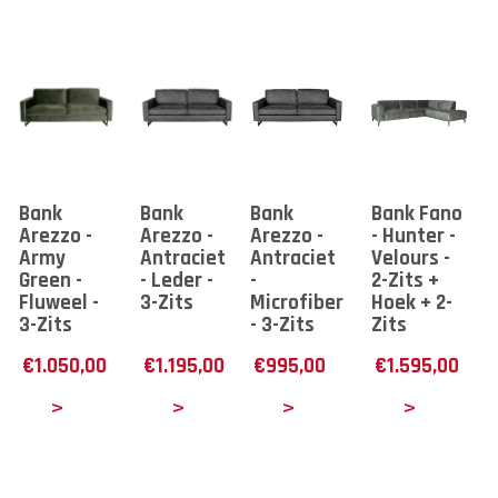
Bank
Bank
Bank
Bank Fano
Arezzo -
Arezzo -
Arezzo -
- Hunter -
Army
Antraciet
Antraciet
Velours -
Green -
- Leder -
-
2-Zits +
Fluweel -
3-Zits
Microfiber
Hoek + 2-
3-Zits
- 3-Zits
Zits
€
1.050,00
€
1.195,00
€
995,00
€
1.595,00
tails
Details
Details
Details