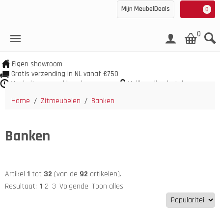
Mijn MeubelDeals
0
0
Eigen showroom
Gratis verzending in NL vanaf €750
Veel uit voorraad leverbaar
Veilig online betalen
Home
Zitmeubelen
Banken
/
/
Banken
Artikel
1
tot
32
(van de
92
artikelen).
Resultaat:
1
2
3
Volgende
Toon alles