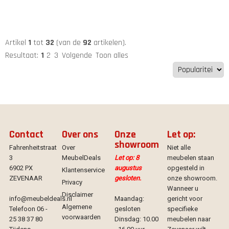
Artikel
1
tot
32
(van de
92
artikelen).
Resultaat:
1
2
3
Volgende
Toon alles
Contact
Over ons
Onze
Let op:
showroom
Fahrenheitstraat
Over
Niet alle
3
MeubelDeals
Let op: 8
meubelen staan
6902 PX
augustus
opgesteld in
Klantenservice
ZEVENAAR
gesloten.
onze showroom.
Privacy
Wanneer u
Disclaimer
info@meubeldeals.nl
Maandag:
gericht voor
Algemene
Telefoon 06 -
gesloten
specifieke
voorwaarden
25 38 37 80
Dinsdag: 10.00
meubelen naar