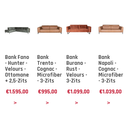
Bank Fano
Bank
Bank
Bank
- Hunter -
Trento -
Burano -
Napoli -
Velours -
Cognac -
Rust -
Cognac -
Ottomane
Microfiber
Velours -
Microfiber
+ 2,5-Zits
- 3-Zits
3-Zits
- 3-Zits
€
1.595,00
€
995,00
€
1.099,00
€
1.039,00
tails
Details
Details
Details