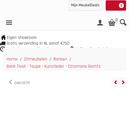
Mijn MeubelDeals
0
0
Eigen showroom
Gratis verzending in NL vanaf €750
Veel uit voorraad leverbaar
Veilig online betalen
Home
Zitmeubelen
Banken
/
/
/
Bank Tivoli - Taupe - Kunstleder - Ottomane Rechts
overzicht