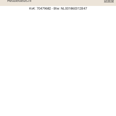
Meubeldeals.nl
online
KvK: 70479682 - Btw: NL001860312B47