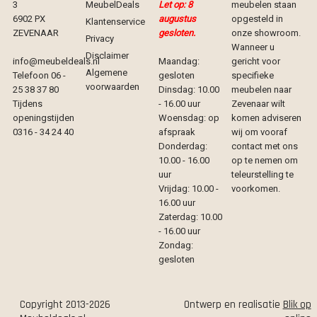
3
MeubelDeals
Let op: 8
meubelen staan
6902 PX
augustus
opgesteld in
Klantenservice
ZEVENAAR
gesloten.
onze showroom.
Privacy
Wanneer u
Disclaimer
info@meubeldeals.nl
Maandag:
gericht voor
Algemene
Telefoon 06 -
gesloten
specifieke
voorwaarden
25 38 37 80
Dinsdag: 10.00
meubelen naar
Tijdens
- 16.00 uur
Zevenaar wilt
openingstijden
Woensdag: op
komen adviseren
0316 - 34 24 40
afspraak
wij om vooraf
Donderdag:
contact met ons
10.00 - 16.00
op te nemen om
uur
teleurstelling te
Vrijdag: 10.00 -
voorkomen.
16.00 uur
Zaterdag: 10.00
- 16.00 uur
Zondag:
gesloten
Copyright 2013-2026
Ontwerp en realisatie
Blik op