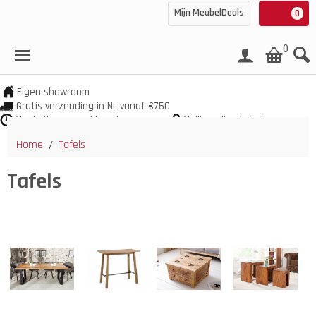
Mijn MeubelDeals
0
0
Eigen showroom
Gratis verzending in NL vanaf €750
Veel uit voorraad leverbaar
Veilig online betalen
Home
Tafels
/
Tafels