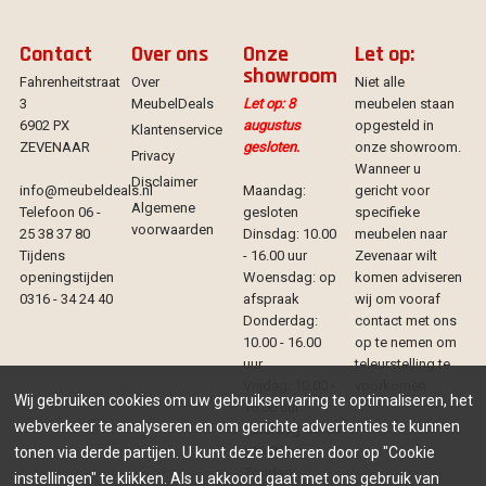
Contact
Over ons
Onze
Let op:
showroom
Fahrenheitstraat
Over
Niet alle
3
MeubelDeals
Let op: 8
meubelen staan
6902 PX
augustus
opgesteld in
Klantenservice
ZEVENAAR
gesloten.
onze showroom.
Privacy
Wanneer u
Disclaimer
info@meubeldeals.nl
Maandag:
gericht voor
Algemene
Telefoon 06 -
gesloten
specifieke
voorwaarden
25 38 37 80
Dinsdag: 10.00
meubelen naar
Tijdens
- 16.00 uur
Zevenaar wilt
openingstijden
Woensdag: op
komen adviseren
0316 - 34 24 40
afspraak
wij om vooraf
Donderdag:
contact met ons
10.00 - 16.00
op te nemen om
uur
teleurstelling te
Vrijdag: 10.00 -
voorkomen.
Wij gebruiken cookies om uw gebruikservaring te optimaliseren, het
16.00 uur
webverkeer te analyseren en om gerichte advertenties te kunnen
Zaterdag: 10.00
- 16.00 uur
tonen via derde partijen. U kunt deze beheren door op "Cookie
Zondag:
instellingen" te klikken. Als u akkoord gaat met ons gebruik van