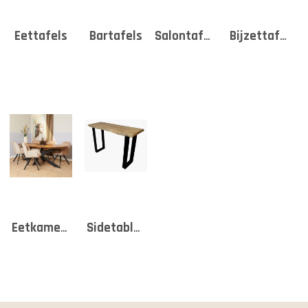
Eettafels
Bartafels
Salontafels
Bijzettafels
Eetkamersets
Sidetables