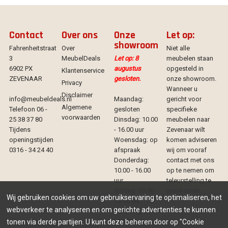
Contact
Over ons
Onze
Let op:
showroom
Fahrenheitstraat
Over
Niet alle
3
MeubelDeals
Let op: 8
meubelen staan
6902 PX
augustus
opgesteld in
Klantenservice
ZEVENAAR
gesloten.
onze showroom.
Privacy
Wanneer u
Disclaimer
info@meubeldeals.nl
Maandag:
gericht voor
Algemene
Telefoon 06 -
gesloten
specifieke
voorwaarden
25 38 37 80
Dinsdag: 10.00
meubelen naar
Tijdens
- 16.00 uur
Zevenaar wilt
openingstijden
Woensdag: op
komen adviseren
0316 - 34 24 40
afspraak
wij om vooraf
Donderdag:
contact met ons
10.00 - 16.00
op te nemen om
uur
teleurstelling te
Vrijdag: 10.00 -
voorkomen.
Wij gebruiken cookies om uw gebruikservaring te optimaliseren, het
16.00 uur
webverkeer te analyseren en om gerichte advertenties te kunnen
Zaterdag: 10.00
- 16.00 uur
tonen via derde partijen. U kunt deze beheren door op "Cookie