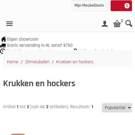
Mijn MeubelDeals
0
0
Eigen showroom
Gratis verzending in NL vanaf €750
Veel uit voorraad leverbaar
Veilig online betalen
Home
Zitmeubelen
Krukken en hockers
/
/
Krukken en hockers
Artikel
1
tot
2
(van de
2
artikelen).
Resultaat:
1