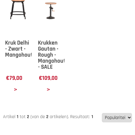
Kruk Delhi
Krukken
- Zwart -
Gautan -
Mangohout
Rough -
Mangohout
- SALE
€
79,00
€
109,00
tails
Details
Artikel
1
tot
2
(van de
2
artikelen).
Resultaat:
1