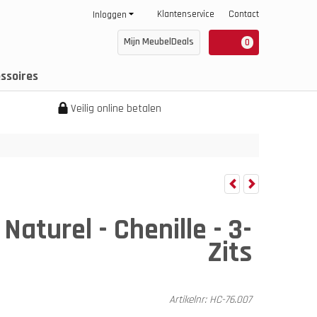
Klantenservice
Contact
Inloggen
Mijn MeubelDeals
0
ssoires
Veilig online betalen
Naturel - Chenille - 3-
Zits
Artikelnr:
HC-76.007