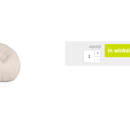
Aantal
In wink
+
-