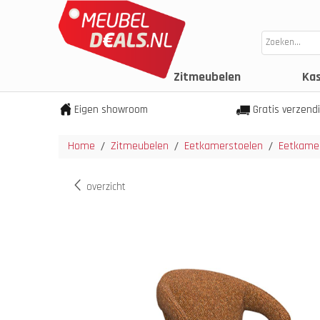
Zitmeubelen
Ka
Eigen showroom
Gratis verzend
Home
Zitmeubelen
Eetkamerstoelen
Eetkamer
/
/
/
overzicht