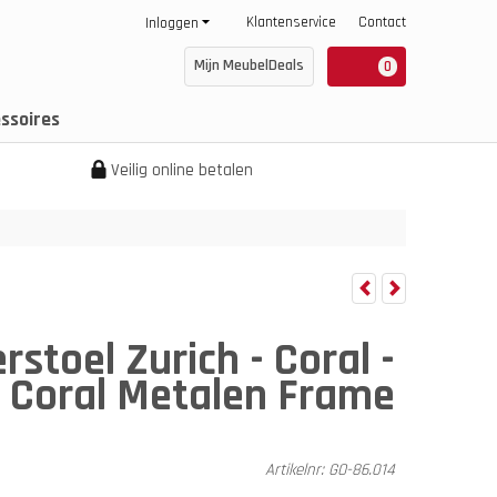
Klantenservice
Contact
Inloggen
Mijn MeubelDeals
0
ssoires
Veilig online betalen
stoel Zurich - Coral -
- Coral Metalen Frame
Artikelnr:
GO-86.014