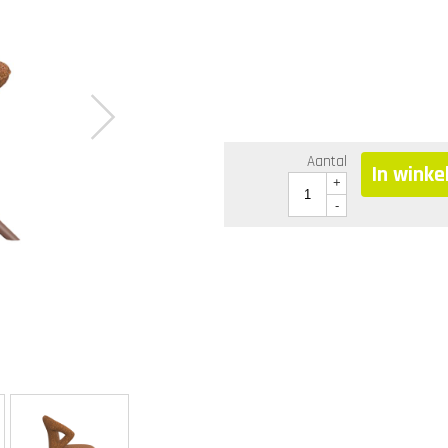
Aantal
In wink
+
-