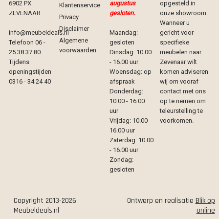
6902 PX
augustus
opgesteld in
Klantenservice
ZEVENAAR
gesloten.
onze showroom.
Privacy
Wanneer u
Disclaimer
info@meubeldeals.nl
Maandag:
gericht voor
Algemene
Telefoon 06 -
gesloten
specifieke
voorwaarden
25 38 37 80
Dinsdag: 10.00
meubelen naar
Tijdens
- 16.00 uur
Zevenaar wilt
openingstijden
Woensdag: op
komen adviseren
0316 - 34 24 40
afspraak
wij om vooraf
Donderdag:
contact met ons
10.00 - 16.00
op te nemen om
uur
teleurstelling te
Vrijdag: 10.00 -
voorkomen.
16.00 uur
Zaterdag: 10.00
- 16.00 uur
Zondag:
gesloten
Copyright 2013-2026
Ontwerp en realisatie
Blik op
Meubeldeals.nl
online