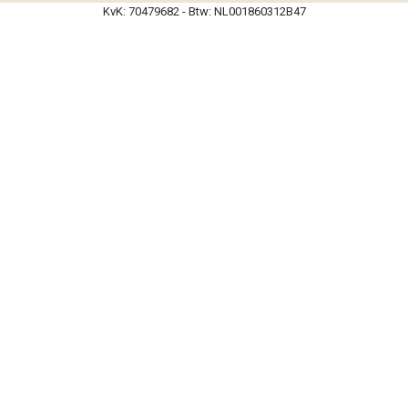
KvK: 70479682 - Btw: NL001860312B47