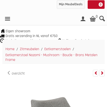
Mijn MeubelDeals
0
0
Eigen showroom
Gratis verzending in NL vanaf €750
Veel uit voorraad leverbaar
Veilig online betalen
Home
Zitmeubelen
Eetkamerstoelen
/
/
/
Eetkamerstoel Nozomi - Mushroom - Boucle - Brons Metalen
Frame
overzicht