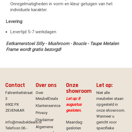
Onregelmatigheden in vorm en kleur getuigen van het
individuele karakter.
Levering:
Levertijd 5-7 werkdagen
Eetkamerstoel Silly - Mushroom - Boucle - Taupe Metalen
Frame wordt gratis bezorgd!
Contact
Over ons
Onze
Let op:
showroom
Fahrenheitstraat
Over
Niet alle
3
MeubelDeals
Let op: 8
meubelen staan
6902 PX
augustus
opgesteld in
Klantenservice
ZEVENAAR
gesloten.
onze showroom.
Privacy
Wanneer u
Disclaimer
info@meubeldeals.nl
Maandag:
gericht voor
Algemene
Telefoon 06 -
gesloten
specifieke