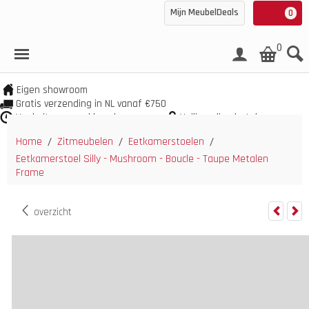
Mijn MeubelDeals
0
0
Eigen showroom
Gratis verzending in NL vanaf €750
Veel uit voorraad leverbaar
Veilig online betalen
Home
Zitmeubelen
Eetkamerstoelen
/
/
/
Eetkamerstoel Silly - Mushroom - Boucle - Taupe Metalen
Frame
overzicht