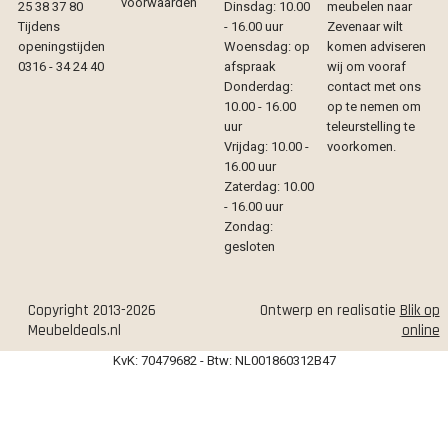
voorwaarden
25 38 37 80
Dinsdag: 10.00
meubelen naar
Tijdens
- 16.00 uur
Zevenaar wilt
openingstijden
Woensdag: op
komen adviseren
0316 - 34 24 40
afspraak
wij om vooraf
Donderdag:
contact met ons
10.00 - 16.00
op te nemen om
uur
teleurstelling te
Vrijdag: 10.00 -
voorkomen.
16.00 uur
Zaterdag: 10.00
- 16.00 uur
Zondag:
gesloten
Copyright 2013-2026
Ontwerp en realisatie
Blik op
Meubeldeals.nl
online
KvK: 70479682 - Btw: NL001860312B47