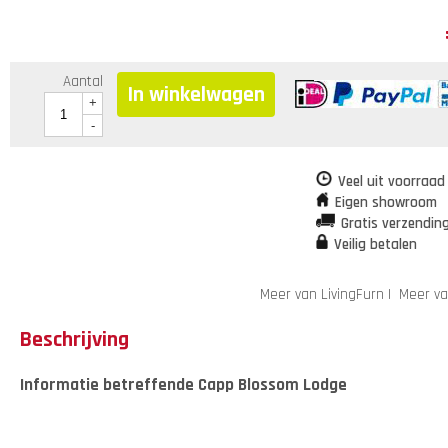
Aantal
In winkelwagen
+
-
Veel uit voorraad
Eigen showroom
Gratis verzendin
Veilig betalen
Meer van LivingFurn
|
Meer va
Beschrijving
Informatie betreffende Capp Blossom Lodge