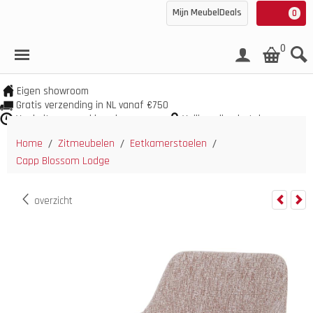
Mijn MeubelDeals
0
0
Eigen showroom
Gratis verzending in NL vanaf €750
Veel uit voorraad leverbaar
Veilig online betalen
Home
Zitmeubelen
Eetkamerstoelen
/
/
/
Capp Blossom Lodge
overzicht