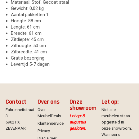
Materiaal: Stof, Gecoat staal
Gewicht: 0,02 kg
Aantal pakketten 1
Hoogte: 88 cm
Lengte: 61 cm
Breedte: 61 cm
Zitdiepte: 45 cm
Zithoogte: 50 cm
Zitbreedte: 41 cm
Gratis bezorging
Levertijd 5-7 dagen
Contact
Over ons
Onze
Let op:
showroom
Fahrenheitstraat
Over
Niet alle
3
MeubelDeals
Let op: 8
meubelen staan
6902 PX
augustus
opgesteld in
Klantenservice
ZEVENAAR
gesloten.
onze showroom.
Privacy
Wanneer u
Disclaimer