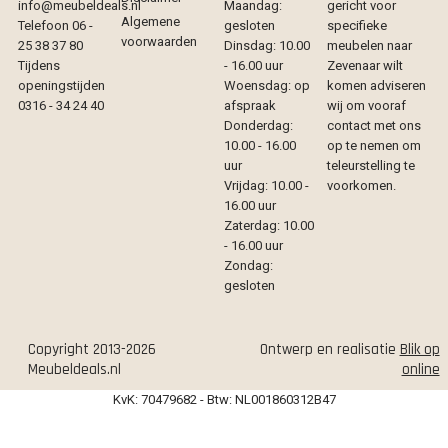
info@meubeldeals.nl
Maandag:
gericht voor
Algemene
Telefoon 06 -
gesloten
specifieke
voorwaarden
25 38 37 80
Dinsdag: 10.00
meubelen naar
Tijdens
- 16.00 uur
Zevenaar wilt
openingstijden
Woensdag: op
komen adviseren
0316 - 34 24 40
afspraak
wij om vooraf
Donderdag:
contact met ons
10.00 - 16.00
op te nemen om
uur
teleurstelling te
Vrijdag: 10.00 -
voorkomen.
16.00 uur
Zaterdag: 10.00
- 16.00 uur
Zondag:
gesloten
Copyright 2013-2026
Ontwerp en realisatie
Blik op
Meubeldeals.nl
online
KvK: 70479682 - Btw: NL001860312B47