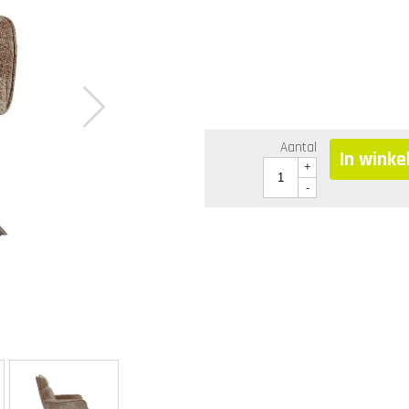
Aantal
In wink
+
-