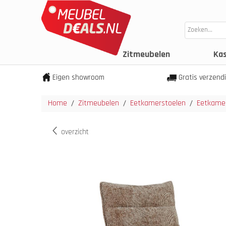
Zitmeubelen
Ka
Eigen showroom
Gratis verzend
Home
Zitmeubelen
Eetkamerstoelen
Eetkamer
/
/
/
overzicht