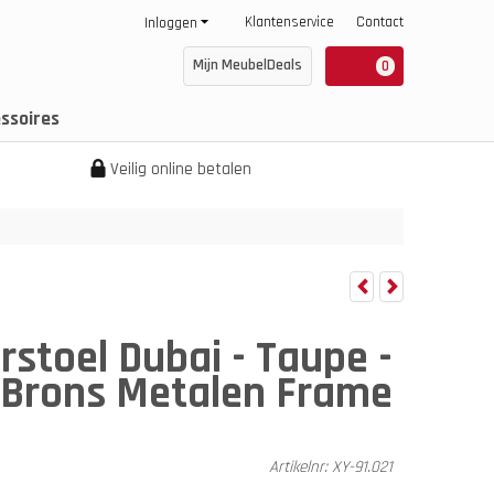
Klantenservice
Contact
Inloggen
Mijn MeubelDeals
0
ssoires
Veilig online betalen
stoel Dubai - Taupe -
- Brons Metalen Frame
Artikelnr:
XY-91.021