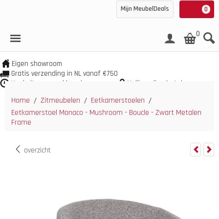
Mijn MeubelDeals
0
0
Eigen showroom
Gratis verzending in NL vanaf €750
Veel uit voorraad leverbaar
Veilig online betalen
Home
Zitmeubelen
Eetkamerstoelen
/
/
/
Eetkamerstoel Monaco - Mushroom - Boucle - Zwart Metalen
Frame
overzicht