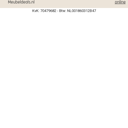
Meubeldeals.nl
online
KvK: 70479682 - Btw: NL001860312B47