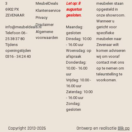
3
MeubelDeals
Let op: 8
meubelen staan
6902 PX
augustus
opgesteld in
Klantenservice
ZEVENAAR
gesloten.
onze showroom.
Privacy
Wanneer u
Disclaimer
info@meubeldeals.nl
Maandag:
gericht voor
Algemene
Telefoon 06 -
gesloten
specifieke
voorwaarden
25 38 37 80
Dinsdag: 10.00
meubelen naar
Tijdens
- 16.00 uur
Zevenaar wilt
openingstijden
Woensdag: op
komen adviseren
0316 - 34 24 40
afspraak
wij om vooraf
Donderdag:
contact met ons
10.00 - 16.00
op te nemen om
uur
teleurstelling te
Vrijdag: 10.00 -
voorkomen.
16.00 uur
Zaterdag: 10.00
- 16.00 uur
Zondag:
gesloten
Copyright 2013-2026
Ontwerp en realisatie
Blik op