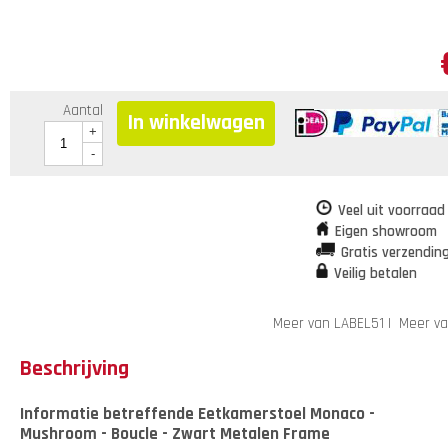
Aantal
In winkelwagen
+
-
Veel uit voorraad
Eigen showroom
Gratis verzendin
Veilig betalen
Meer van LABEL51
|
Meer va
Beschrijving
Informatie betreffende Eetkamerstoel Monaco -
Mushroom - Boucle - Zwart Metalen Frame