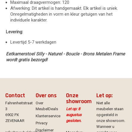
Maximaal draagvermogen: 120
Afwerking: Dit artikel is handgemaakt. Elk artikel is uniek.
Onregelmatigheden in vorm en kleur getuigen van het
individuele karakter.
Levering:
Levertijd 5-7 werkdagen
Eetkamerstoel Silly - Naturel - Boucle - Brons Metalen Frame
wordt gratis bezorgd!
Contact
Over ons
Onze
Let op:
showroom
Fahrenheitstraat
Over
Niet alle
3
MeubelDeals
Let op: 8
meubelen staan
6902 PX
augustus
opgesteld in
Klantenservice
ZEVENAAR
gesloten.
onze showroom.
Privacy
Wanneer u
Disclaimer