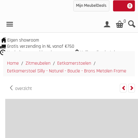
Mijn MeubelDeals
0
0
Eigen showroom
Gratis verzending in NL vanaf €750
Veel uit voorraad leverbaar
Veilig online betalen
Home
Zitmeubelen
Eetkamerstoelen
/
/
/
Eetkamerstoel Silly - Naturel - Boucle - Brons Metalen Frame
overzicht