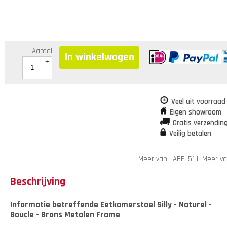
Aantal
In winkelwagen
+
-
Veel uit voorraad
Eigen showroom
Gratis verzendin
Veilig betalen
Meer van LABEL51
|
Meer va
Beschrijving
Informatie betreffende Eetkamerstoel Silly - Naturel -
Boucle - Brons Metalen Frame