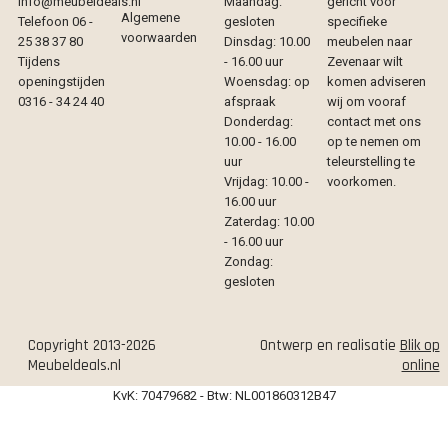
info@meubeldeals.nl
Maandag:
gericht voor
Algemene
Telefoon 06 -
gesloten
specifieke
voorwaarden
25 38 37 80
Dinsdag: 10.00
meubelen naar
Tijdens
- 16.00 uur
Zevenaar wilt
openingstijden
Woensdag: op
komen adviseren
0316 - 34 24 40
afspraak
wij om vooraf
Donderdag:
contact met ons
10.00 - 16.00
op te nemen om
uur
teleurstelling te
Vrijdag: 10.00 -
voorkomen.
16.00 uur
Zaterdag: 10.00
- 16.00 uur
Zondag:
gesloten
Copyright 2013-2026
Ontwerp en realisatie
Blik op
Meubeldeals.nl
online
KvK: 70479682 - Btw: NL001860312B47