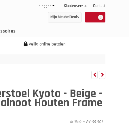
Klantenservice
Contact
Inloggen
Mijn MeubelDeals
0
ssoires
Veilig online betalen
stoel Kyoto - Beige -
alnoot Houten Frame
Artikelnr:
BY-96.001