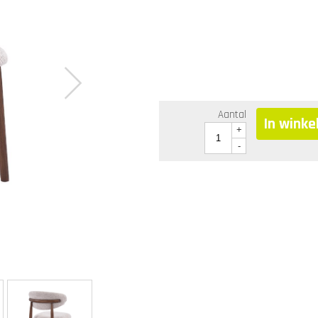
Aantal
In wink
+
-