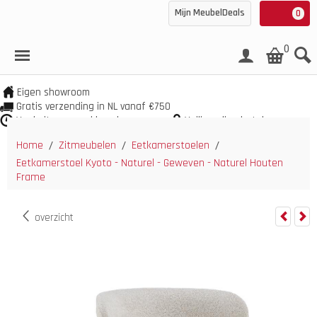
Mijn MeubelDeals
0
0
Eigen showroom
Gratis verzending in NL vanaf €750
Veel uit voorraad leverbaar
Veilig online betalen
Home
Zitmeubelen
Eetkamerstoelen
/
/
/
Eetkamerstoel Kyoto - Naturel - Geweven - Naturel Houten
Frame
overzicht