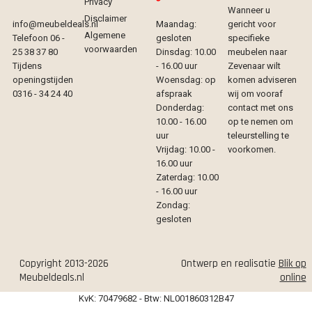
Privacy
Wanneer u
Disclaimer
info@meubeldeals.nl
Maandag:
gericht voor
Algemene
Telefoon 06 -
gesloten
specifieke
voorwaarden
25 38 37 80
Dinsdag: 10.00
meubelen naar
Tijdens
- 16.00 uur
Zevenaar wilt
openingstijden
Woensdag: op
komen adviseren
0316 - 34 24 40
afspraak
wij om vooraf
Donderdag:
contact met ons
10.00 - 16.00
op te nemen om
uur
teleurstelling te
Vrijdag: 10.00 -
voorkomen.
16.00 uur
Zaterdag: 10.00
- 16.00 uur
Zondag:
gesloten
Copyright 2013-2026
Ontwerp en realisatie
Blik op
Meubeldeals.nl
online
KvK: 70479682 - Btw: NL001860312B47