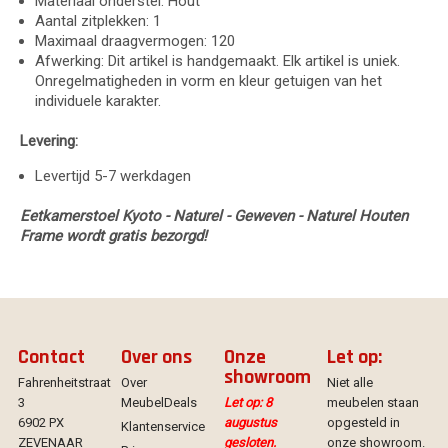
Materiaal onderstel: Hout
Aantal zitplekken: 1
Maximaal draagvermogen: 120
Afwerking: Dit artikel is handgemaakt. Elk artikel is uniek.
Onregelmatigheden in vorm en kleur getuigen van het
individuele karakter.
Levering:
Levertijd 5-7 werkdagen
Eetkamerstoel Kyoto - Naturel - Geweven - Naturel Houten
Frame wordt gratis bezorgd!
Contact
Over ons
Onze
Let op:
showroom
Fahrenheitstraat
Over
Niet alle
3
MeubelDeals
Let op: 8
meubelen staan
6902 PX
augustus
opgesteld in
Klantenservice
ZEVENAAR
gesloten.
onze showroom.