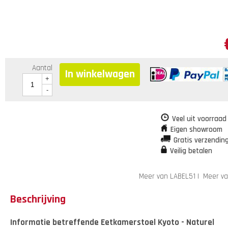
Aantal
In winkelwagen
+
-
Veel uit voorraad
Eigen showroom
Gratis verzendin
Veilig betalen
Meer van LABEL51
|
Meer va
Beschrijving
Informatie betreffende Eetkamerstoel Kyoto - Naturel