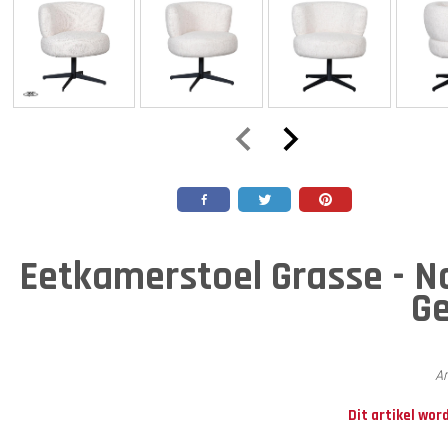
Eetkamerstoel Grasse - Na
G
Ar
Dit artikel wor