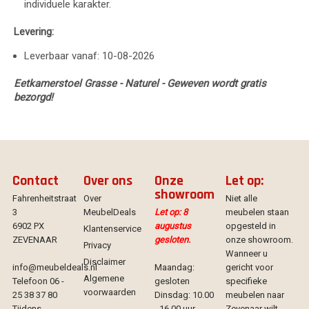
individuele karakter.
Levering:
Leverbaar vanaf: 10-08-2026
Eetkamerstoel Grasse - Naturel - Geweven wordt gratis
bezorgd!
Contact
Over ons
Onze
Let op:
showroom
Fahrenheitstraat
Over
Niet alle
3
MeubelDeals
Let op: 8
meubelen staan
6902 PX
augustus
opgesteld in
Klantenservice
ZEVENAAR
gesloten.
onze showroom.
Privacy
Wanneer u
Disclaimer
info@meubeldeals.nl
Maandag:
gericht voor
Algemene
Telefoon 06 -
gesloten
specifieke
voorwaarden
25 38 37 80
Dinsdag: 10.00
meubelen naar
Tijdens
- 16.00 uur
Zevenaar wilt