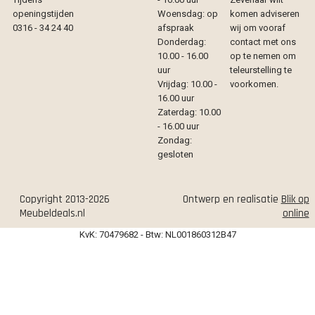
openingstijden
Woensdag: op
komen adviseren
0316 - 34 24 40
afspraak
wij om vooraf
Donderdag:
contact met ons
10.00 - 16.00
op te nemen om
uur
teleurstelling te
Vrijdag: 10.00 -
voorkomen.
16.00 uur
Zaterdag: 10.00
- 16.00 uur
Zondag:
gesloten
Copyright 2013-2026
Ontwerp en realisatie
Blik op
Meubeldeals.nl
online
KvK: 70479682 - Btw: NL001860312B47