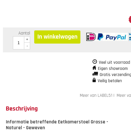
Aantal
In winkelwagen
+
-
Veel uit voorraad
Eigen showroom
Gratis verzendin
Veilig betalen
Meer van LABEL51
|
Meer va
Beschrijving
Informatie betreffende Eetkamerstoel Grasse -
Naturel - Geweven