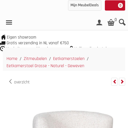
Mijn MeubelDeals
0
0
Eigen showroom
Gratis verzending in NL vanaf €750
Veel uit voorraad leverbaar
Veilig online betalen
Home
Zitmeubelen
Eetkamerstoelen
/
/
/
Eetkamerstoel Grasse - Naturel - Geweven
overzicht