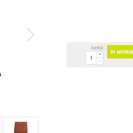
Aantal
In wink
+
-