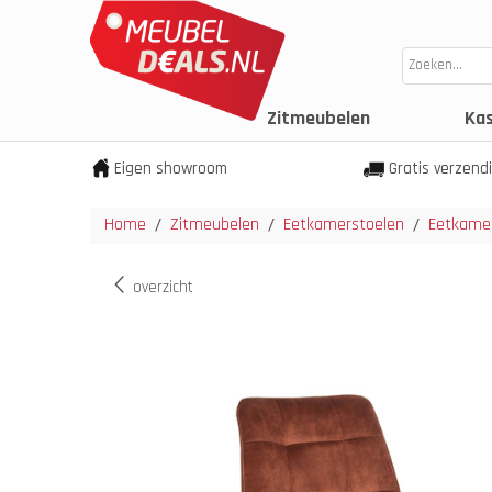
Zitmeubelen
Ka
Eigen showroom
Gratis verzend
Home
Zitmeubelen
Eetkamerstoelen
Eetkamer
/
/
/
overzicht