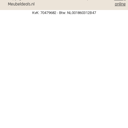
Meubeldeals.nl
online
KvK: 70479682 - Btw: NL001860312B47