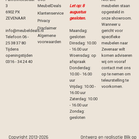
3
MeubelDeals
Let op: 8
meubelen staan
6902 PX
augustus
opgesteld in
Klantenservice
ZEVENAAR
gesloten.
onze showroom.
Privacy
Wanneer u
Disclaimer
info@meubeldeals.nl
Maandag:
gericht voor
Algemene
Telefoon 06 -
gesloten
specifieke
voorwaarden
25 38 37 80
Dinsdag: 10.00
meubelen naar
Tijdens
- 16.00 uur
Zevenaar wilt
openingstijden
Woensdag: op
komen adviseren
0316 - 34 24 40
afspraak
wij om vooraf
Donderdag:
contact met ons
10.00 - 16.00
op te nemen om
uur
teleurstelling te
Vrijdag: 10.00 -
voorkomen.
16.00 uur
Zaterdag: 10.00
- 16.00 uur
Zondag:
gesloten
Copyright 2013-2026
Ontwerp en realisatie
Blik op