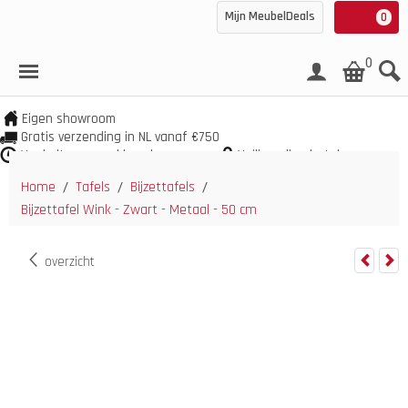
Mijn MeubelDeals
0
0
Eigen showroom
Gratis verzending in NL vanaf €750
Veel uit voorraad leverbaar
Veilig online betalen
Home
Tafels
Bijzettafels
/
/
/
Bijzettafel Wink - Zwart - Metaal - 50 cm
overzicht