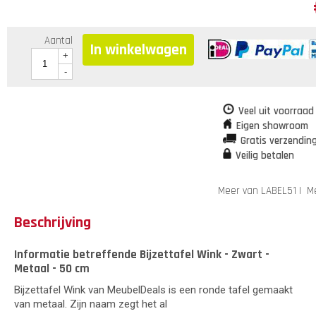
Aantal
In winkelwagen
+
-
Veel uit voorraad
Eigen showroom
Gratis verzendin
Veilig betalen
Meer van LABEL51
|
Me
Beschrijving
Informatie betreffende Bijzettafel Wink - Zwart -
Metaal - 50 cm
Bijzettafel Wink van MeubelDeals is een ronde tafel gemaakt
van metaal. Zijn naam zegt het al