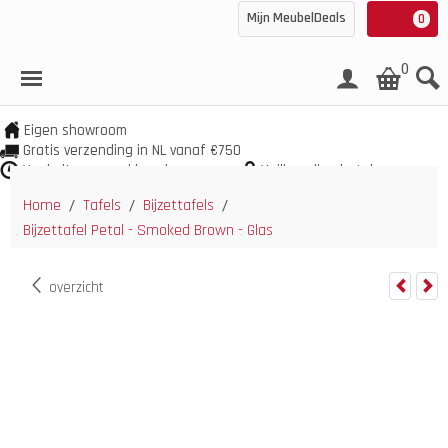
Mijn MeubelDeals
0
0
Eigen showroom
Gratis verzending in NL vanaf €750
Veel uit voorraad leverbaar
Veilig online betalen
Home
Tafels
Bijzettafels
/
/
/
Bijzettafel Petal - Smoked Brown - Glas
overzicht