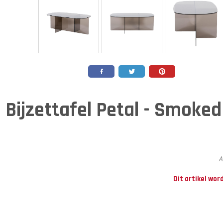
Bijzettafel Petal - Smoke
A
Dit artikel wor