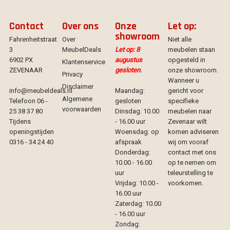
Contact
Over ons
Onze
Let op:
showroom
Fahrenheitstraat
Over
Niet alle
3
MeubelDeals
Let op: 8
meubelen staan
6902 PX
augustus
opgesteld in
Klantenservice
ZEVENAAR
gesloten.
onze showroom.
Privacy
Wanneer u
Disclaimer
info@meubeldeals.nl
Maandag:
gericht voor
Algemene
Telefoon 06 -
gesloten
specifieke
voorwaarden
25 38 37 80
Dinsdag: 10.00
meubelen naar
Tijdens
- 16.00 uur
Zevenaar wilt
openingstijden
Woensdag: op
komen adviseren
0316 - 34 24 40
afspraak
wij om vooraf
Donderdag:
contact met ons
10.00 - 16.00
op te nemen om
uur
teleurstelling te
Vrijdag: 10.00 -
voorkomen.
16.00 uur
Zaterdag: 10.00
- 16.00 uur
Zondag: