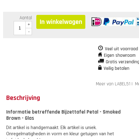
Aantal
In winkelwagen
+
-
Veel uit voorraad
Eigen showroom
Gratis verzendin
Veilig betalen
Meer van LABEL51
|
Me
Beschrijving
Informatie betreffende Bijzettafel Petal - Smoked
Brown - Glas
Dit artikel is handgemaakt. Elk artikel is uniek.
Onregelmatigheden in vorm en kleur getuigen van het