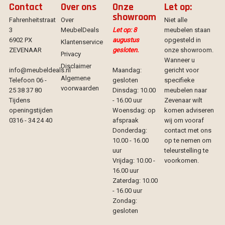
Contact
Over ons
Onze
Let op:
showroom
Fahrenheitstraat
Over
Niet alle
3
MeubelDeals
Let op: 8
meubelen staan
6902 PX
augustus
opgesteld in
Klantenservice
ZEVENAAR
gesloten.
onze showroom.
Privacy
Wanneer u
Disclaimer
info@meubeldeals.nl
Maandag:
gericht voor
Algemene
Telefoon 06 -
gesloten
specifieke
voorwaarden
25 38 37 80
Dinsdag: 10.00
meubelen naar
Tijdens
- 16.00 uur
Zevenaar wilt
openingstijden
Woensdag: op
komen adviseren
0316 - 34 24 40
afspraak
wij om vooraf
Donderdag:
contact met ons
10.00 - 16.00
op te nemen om
uur
teleurstelling te
Vrijdag: 10.00 -
voorkomen.
16.00 uur
Zaterdag: 10.00
- 16.00 uur
Zondag:
gesloten