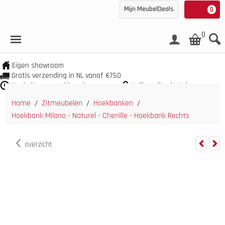
Mijn MeubelDeals
0
0
Eigen showroom
Gratis verzending in NL vanaf €750
Veel uit voorraad leverbaar
Veilig online betalen
Home
Zitmeubelen
Hoekbanken
/
/
/
Hoekbank Milano - Naturel - Chenille - Hoekbank Rechts
overzicht