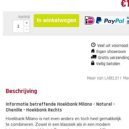
€
Aantal
In winkelwagen
+
-
Veel uit voorraad
Eigen showroom
Gratis verzendin
Veilig betalen
Meer van LABEL51
|
Me
Beschrijving
Informatie betreffende Hoekbank Milano - Naturel -
Chenille - Hoekbank Rechts
Hoekbank Milano is net even anders en toch heel gemakkelijk
te combineren. Zowel in een klassiek als in een modern