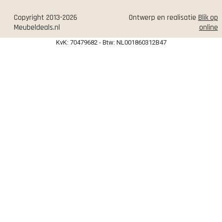
Copyright 2013-2026
Ontwerp en realisatie
Blik op
Meubeldeals.nl
online
KvK: 70479682 - Btw: NL001860312B47