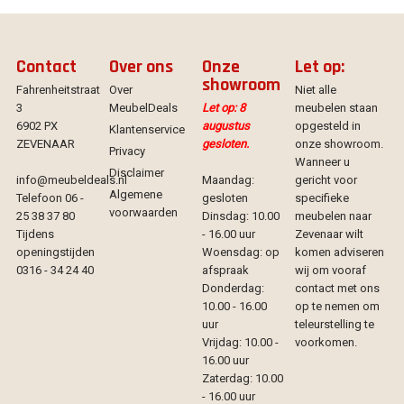
Contact
Over ons
Onze
Let op:
showroom
Fahrenheitstraat
Over
Niet alle
3
MeubelDeals
Let op: 8
meubelen staan
6902 PX
augustus
opgesteld in
Klantenservice
ZEVENAAR
gesloten.
onze showroom.
Privacy
Wanneer u
Disclaimer
info@meubeldeals.nl
Maandag:
gericht voor
Algemene
Telefoon 06 -
gesloten
specifieke
voorwaarden
25 38 37 80
Dinsdag: 10.00
meubelen naar
Tijdens
- 16.00 uur
Zevenaar wilt
openingstijden
Woensdag: op
komen adviseren
0316 - 34 24 40
afspraak
wij om vooraf
Donderdag:
contact met ons
10.00 - 16.00
op te nemen om
uur
teleurstelling te
Vrijdag: 10.00 -
voorkomen.
16.00 uur
Zaterdag: 10.00
- 16.00 uur