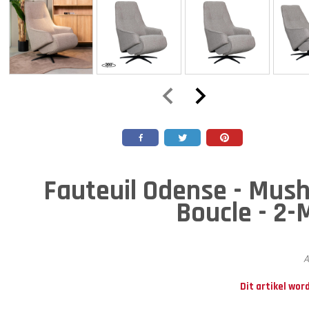
Fauteuil Odense - Mus
Boucle - 2-
A
Dit artikel wor