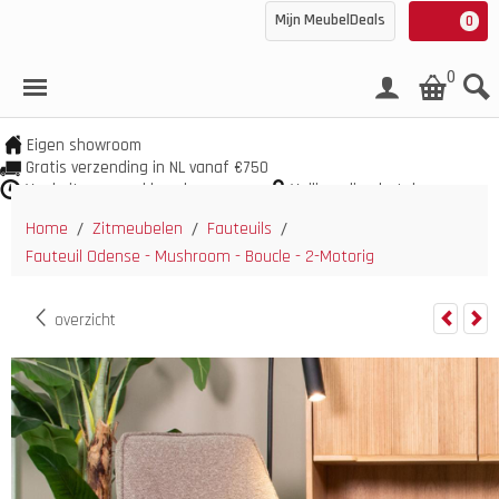
Mijn MeubelDeals
0
0
Eigen showroom
Gratis verzending in NL vanaf €750
Veel uit voorraad leverbaar
Veilig online betalen
Home
Zitmeubelen
Fauteuils
/
/
/
Fauteuil Odense - Mushroom - Boucle - 2-Motorig
overzicht