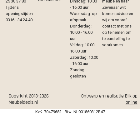
25 38 37 80
Dinsdag: 10.00
meubelen naar
Tijdens
- 16.00 uur
Zevenaar wilt
openingstijden
Woensdag: op
komen adviseren
0316 - 34 24 40
afspraak
wij om vooraf
Donderdag:
contact met ons
10.00 - 16.00
op te nemen om
uur
teleurstelling te
Vrijdag: 10.00 -
voorkomen.
16.00 uur
Zaterdag: 10.00
- 16.00 uur
Zondag:
gesloten
Copyright 2013-2026
Ontwerp en realisatie
Blik op
Meubeldeals.nl
online
KvK: 70479682 - Btw: NL001860312B47