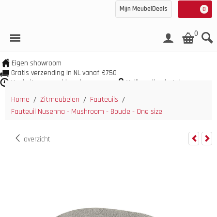
Mijn MeubelDeals
0
0
Eigen showroom
Gratis verzending in NL vanaf €750
Veel uit voorraad leverbaar
Veilig online betalen
Home
Zitmeubelen
Fauteuils
/
/
/
Fauteuil Nusenna - Mushroom - Boucle - One size
overzicht