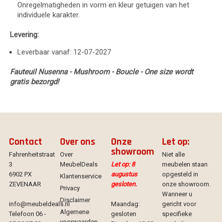
Onregelmatigheden in vorm en kleur getuigen van het
individuele karakter.
Levering:
Leverbaar vanaf: 12-07-2027
Fauteuil Nusenna - Mushroom - Boucle - One size wordt
gratis bezorgd!
Contact
Over ons
Onze
Let op:
showroom
Fahrenheitstraat
Over
Niet alle
3
MeubelDeals
Let op: 8
meubelen staan
6902 PX
augustus
opgesteld in
Klantenservice
ZEVENAAR
gesloten.
onze showroom.
Privacy
Wanneer u
Disclaimer
info@meubeldeals.nl
Maandag:
gericht voor
Algemene
Telefoon 06 -
gesloten
specifieke
voorwaarden