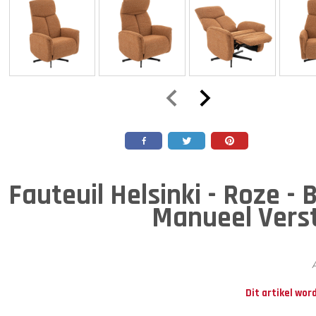
Fauteuil Helsinki - Roze - 
Manueel Vers
A
Dit artikel wor