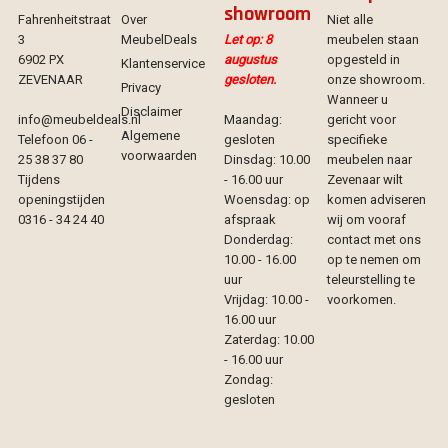
showroom
Fahrenheitstraat
Over
Niet alle
3
MeubelDeals
Let op: 8
meubelen staan
6902 PX
augustus
opgesteld in
Klantenservice
ZEVENAAR
gesloten.
onze showroom.
Privacy
Wanneer u
Disclaimer
info@meubeldeals.nl
Maandag:
gericht voor
Algemene
Telefoon 06 -
gesloten
specifieke
voorwaarden
25 38 37 80
Dinsdag: 10.00
meubelen naar
Tijdens
- 16.00 uur
Zevenaar wilt
openingstijden
Woensdag: op
komen adviseren
0316 - 34 24 40
afspraak
wij om vooraf
Donderdag:
contact met ons
10.00 - 16.00
op te nemen om
uur
teleurstelling te
Vrijdag: 10.00 -
voorkomen.
16.00 uur
Zaterdag: 10.00
- 16.00 uur
Zondag:
gesloten