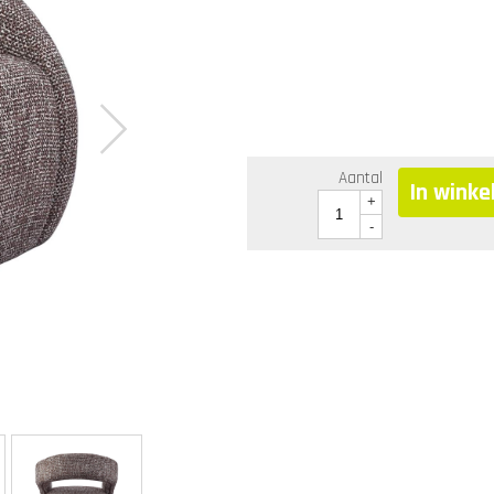
Aantal
In wink
+
-