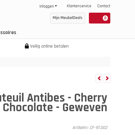
Klantenservice
Contact
Inloggen
Mijn MeubelDeals
0
ssoires
Veilig online betalen
teuil Antibes - Cherry
Chocolate - Geweven
Artikelnr:
CF-97.002