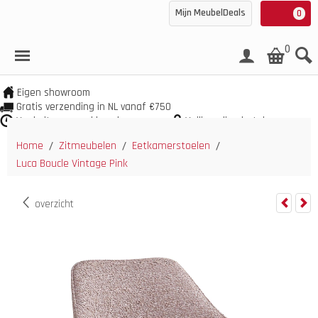
Mijn MeubelDeals
0
0
Eigen showroom
Gratis verzending in NL vanaf €750
Veel uit voorraad leverbaar
Veilig online betalen
Home
Zitmeubelen
Eetkamerstoelen
/
/
/
Luca Boucle Vintage Pink
overzicht