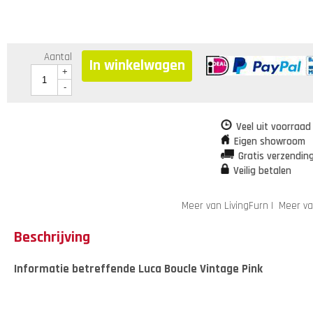
Aantal
In winkelwagen
+
-
Veel uit voorraad
Eigen showroom
Gratis verzendin
Veilig betalen
Meer van LivingFurn
|
Meer va
Beschrijving
Informatie betreffende Luca Boucle Vintage Pink