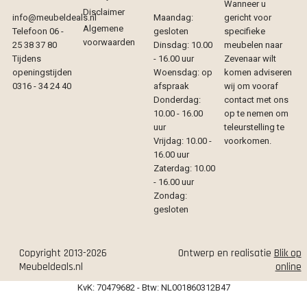
Wanneer u
Disclaimer
info@meubeldeals.nl
Maandag:
gericht voor
Algemene
Telefoon 06 -
gesloten
specifieke
voorwaarden
25 38 37 80
Dinsdag: 10.00
meubelen naar
Tijdens
- 16.00 uur
Zevenaar wilt
openingstijden
Woensdag: op
komen adviseren
0316 - 34 24 40
afspraak
wij om vooraf
Donderdag:
contact met ons
10.00 - 16.00
op te nemen om
uur
teleurstelling te
Vrijdag: 10.00 -
voorkomen.
16.00 uur
Zaterdag: 10.00
- 16.00 uur
Zondag:
gesloten
Copyright 2013-2026
Ontwerp en realisatie
Blik op
Meubeldeals.nl
online
KvK: 70479682 - Btw: NL001860312B47