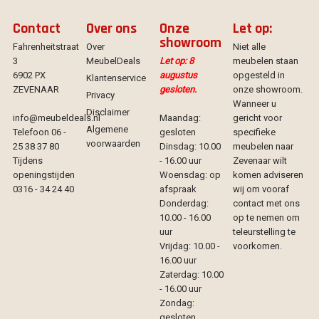
Contact
Over ons
Onze
Let op:
showroom
Fahrenheitstraat
Over
Niet alle
3
MeubelDeals
Let op: 8
meubelen staan
6902 PX
augustus
opgesteld in
Klantenservice
ZEVENAAR
gesloten.
onze showroom.
Privacy
Wanneer u
Disclaimer
info@meubeldeals.nl
Maandag:
gericht voor
Algemene
Telefoon 06 -
gesloten
specifieke
voorwaarden
25 38 37 80
Dinsdag: 10.00
meubelen naar
Tijdens
- 16.00 uur
Zevenaar wilt
openingstijden
Woensdag: op
komen adviseren
0316 - 34 24 40
afspraak
wij om vooraf
Donderdag:
contact met ons
10.00 - 16.00
op te nemen om
uur
teleurstelling te
Vrijdag: 10.00 -
voorkomen.
16.00 uur
Zaterdag: 10.00
- 16.00 uur
Zondag:
gesloten