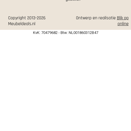
Copyright 2013-2026
Ontwerp en realisatie
Blik op
Meubeldeals.nl
online
KvK: 70479682 - Btw: NL001860312B47