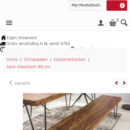
Mijn MeubelDeals
0
0
Eigen showroom
Gratis verzending in NL vanaf €750
Veel uit voorraad leverbaar
Veilig online betalen
Home
Zitmeubelen
Eetkamerbanken
/
/
/
bank sheesham 160 cm
overzicht