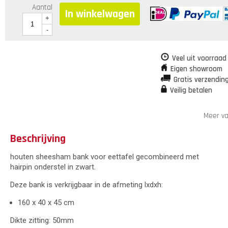
Aantal
In winkelwagen
+
-
Veel uit voorraad
Eigen showroom
Gratis verzendin
Veilig betalen
Meer v
Beschrijving
houten sheesham bank voor eettafel gecombineerd met
hairpin onderstel in zwart.
Deze bank is verkrijgbaar in de afmeting lxdxh:
160 x 40 x 45 cm
Dikte zitting: 50mm