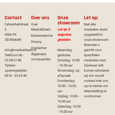
Contact
Over ons
Onze
Let op:
showroom
Fahrenheitstraat
Over
Niet alle
3
MeubelDeals
Let op: 8
meubelen staan
6902 PX
augustus
opgesteld in
Klantenservice
ZEVENAAR
gesloten.
onze showroom.
Privacy
Wanneer u
Disclaimer
info@meubeldeals.nl
Maandag:
gericht voor
Algemene
Telefoon 06 -
gesloten
specifieke
voorwaarden
25 38 37 80
Dinsdag: 10.00
meubelen naar
Tijdens
- 16.00 uur
Zevenaar wilt
openingstijden
Woensdag: op
komen adviseren
0316 - 34 24 40
afspraak
wij om vooraf
Donderdag:
contact met ons
10.00 - 16.00
op te nemen om
uur
teleurstelling te
Vrijdag: 10.00 -
voorkomen.
16.00 uur
Zaterdag: 10.00
- 16.00 uur