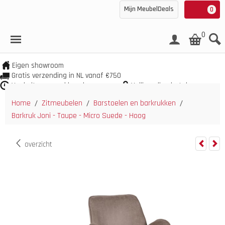
Mijn MeubelDeals
0
0
Eigen showroom
Gratis verzending in NL vanaf €750
Veel uit voorraad leverbaar
Veilig online betalen
Home
Zitmeubelen
Barstoelen en barkrukken
/
/
/
Barkruk Joni - Taupe - Micro Suede - Hoog
overzicht