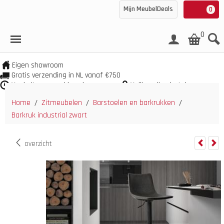
Mijn MeubelDeals
0
0
Eigen showroom
Gratis verzending in NL vanaf €750
Veel uit voorraad leverbaar
Veilig online betalen
Home
Zitmeubelen
Barstoelen en barkrukken
/
/
/
Barkruk industrial zwart
overzicht