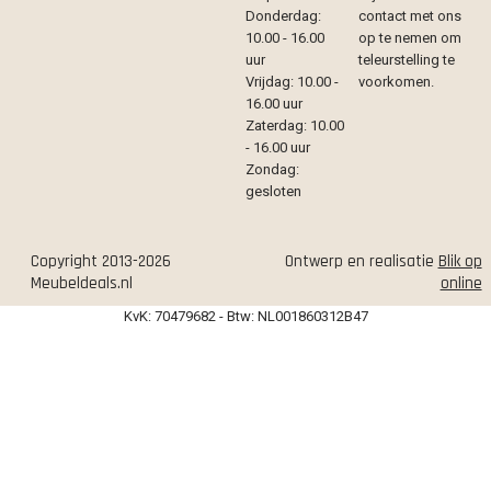
Donderdag:
contact met ons
10.00 - 16.00
op te nemen om
uur
teleurstelling te
Vrijdag: 10.00 -
voorkomen.
16.00 uur
Zaterdag: 10.00
- 16.00 uur
Zondag:
gesloten
Copyright 2013-2026
Ontwerp en realisatie
Blik op
Meubeldeals.nl
online
KvK: 70479682 - Btw: NL001860312B47