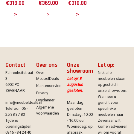
€
319,00
€
369,00
€
310,00
tails
Details
Details
Contact
Over ons
Onze
Let op:
showroom
Fahrenheitstraat
Over
Niet alle
3
MeubelDeals
Let op: 8
meubelen staan
6902 PX
augustus
opgesteld in
Klantenservice
ZEVENAAR
gesloten.
onze showroom.
Privacy
Wanneer u
Disclaimer
info@meubeldeals.nl
Maandag:
gericht voor
Algemene
Telefoon 06 -
gesloten
specifieke
voorwaarden
25 38 37 80
Dinsdag: 10.00
meubelen naar
Tijdens
- 16.00 uur
Zevenaar wilt
openingstijden
Woensdag: op
komen adviseren
0316 - 34 24 40
afspraak
wij om vooraf