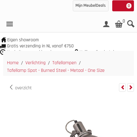
Mijn MeubelDeals
0
0
Eigen showroom
Gratis verzending in NL vanaf €750
Veel uit voorraad leverbaar
Veilig online betalen
Home
Verlichting
Tafellampen
/
/
/
Tafellamp Spot - Burned Steel - Metaal - One Size
overzicht