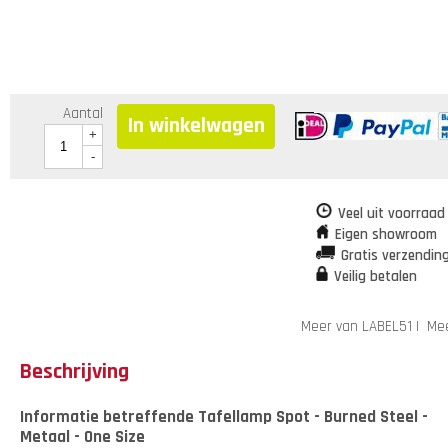
Aantal
In winkelwagen
+
-
Veel uit voorraad
Eigen showroom
Gratis verzendin
Veilig betalen
Meer van LABEL51
|
Mee
Beschrijving
Informatie betreffende Tafellamp Spot - Burned Steel -
Metaal - One Size