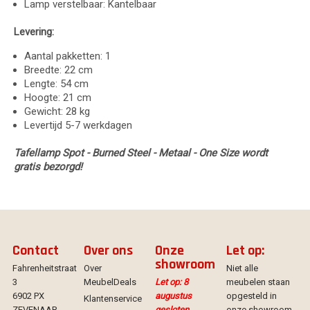
Lamp verstelbaar: Kantelbaar
Levering:
Aantal pakketten: 1
Breedte: 22 cm
Lengte: 54 cm
Hoogte: 21 cm
Gewicht: 28 kg
Levertijd 5-7 werkdagen
Tafellamp Spot - Burned Steel - Metaal - One Size wordt
gratis bezorgd!
Contact
Over ons
Onze
Let op:
showroom
Fahrenheitstraat
Over
Niet alle
3
MeubelDeals
Let op: 8
meubelen staan
6902 PX
augustus
opgesteld in
Klantenservice
ZEVENAAR
gesloten.
onze showroom.