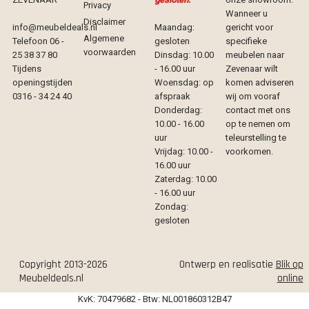
Privacy
Wanneer u
Disclaimer
info@meubeldeals.nl
Maandag:
gericht voor
Algemene
Telefoon 06 -
gesloten
specifieke
voorwaarden
25 38 37 80
Dinsdag: 10.00
meubelen naar
Tijdens
- 16.00 uur
Zevenaar wilt
openingstijden
Woensdag: op
komen adviseren
0316 - 34 24 40
afspraak
wij om vooraf
Donderdag:
contact met ons
10.00 - 16.00
op te nemen om
uur
teleurstelling te
Vrijdag: 10.00 -
voorkomen.
16.00 uur
Zaterdag: 10.00
- 16.00 uur
Zondag:
gesloten
Copyright 2013-2026
Ontwerp en realisatie
Blik op
Meubeldeals.nl
online
KvK: 70479682 - Btw: NL001860312B47