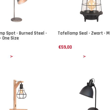
mp Spot - Burned Steel -
Tafellamp Seal - Zwart - 
- One Size
€
59,00
ails
Details