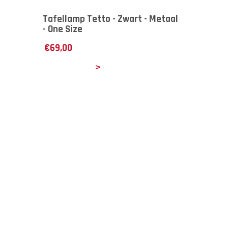
Tafellamp Tetto - Zwart - Metaal
- One Size
€
69,00
Details