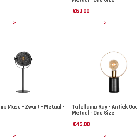
0
€
69,00
ails
Details
mp Muse - Zwart - Metaal -
Tafellamp Ray - Antiek Gou
Metaal - One Size
€
45,00
ails
Details