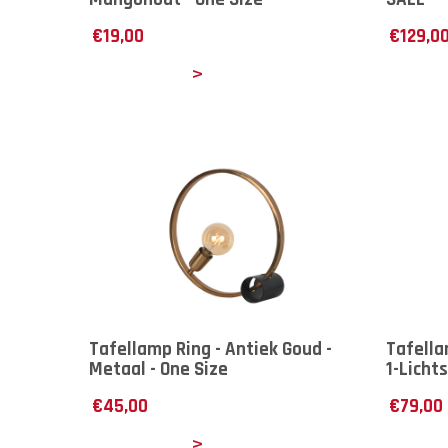
€
19,00
€
129,0
Details
Det
Tafellamp Ring - Antiek Goud -
Tafella
Metaal - One Size
1-Lichts
€
45,00
€
79,00
Details
Det