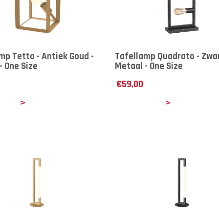
mp Tetto - Antiek Goud -
Tafellamp Quadrato - Zwar
- One Size
Metaal - One Size
€
59,00
ails
Details