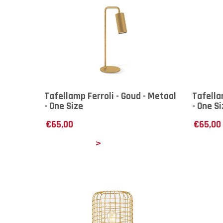
Tafellamp Ferroli - Goud - Metaal
Tafella
- One Size
- One S
€
65,00
€
65,00
Details
Det