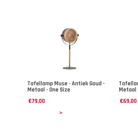
Tafellamp Muse - Antiek Goud -
Tafella
Metaal - One Size
Metaal 
€
79,00
€
69,00
Details
Det