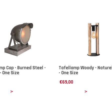
mp Cap - Burned Steel -
Tafellamp Woody - Naturel
- One Size
- One Size
€
69,00
ails
Details