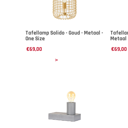
Tafellamp Solido - Goud - Metaal -
Tafella
One Size
Metaal 
€
69,00
€
69,00
Details
Det