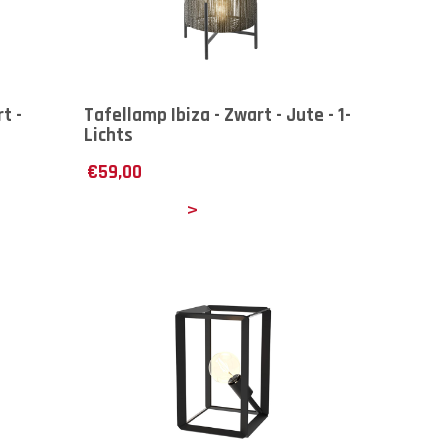
t -
Tafellamp Ibiza - Zwart - Jute - 1-
Lichts
€
59,00
Details