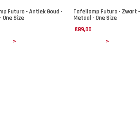
mp Futuro - Antiek Goud -
Tafellamp Futuro - Zwart -
- One Size
Metaal - One Size
€
89,00
ails
Details