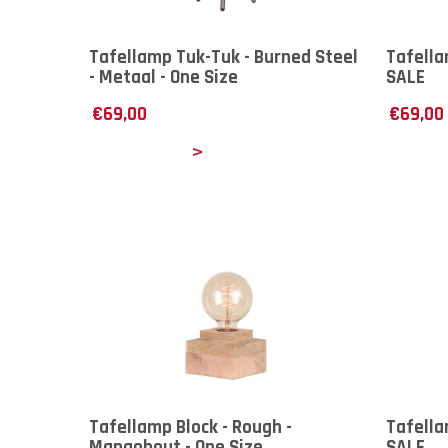
Tafellamp Tuk-Tuk - Burned Steel
Tafella
- Metaal - One Size
SALE
€
69,00
€
69,00
Details
Det
Tafellamp Block - Rough -
Tafella
Mangohout - One Size
SALE