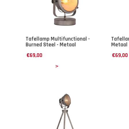
Tafellamp Multifunctional -
Tafella
Burned Steel - Metaal
Metaal 
€
69,00
€
69,00
Details
Det