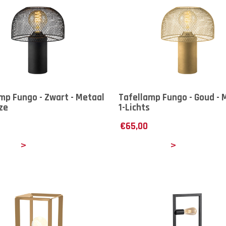
mp Fungo - Zwart - Metaal
Tafellamp Fungo - Goud - 
ize
1-Lichts
€
65,00
ails
Details