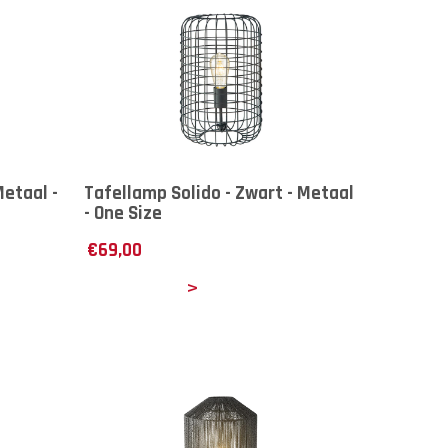
Metaal -
Tafellamp Solido - Zwart - Metaal
- One Size
€
69,00
Details