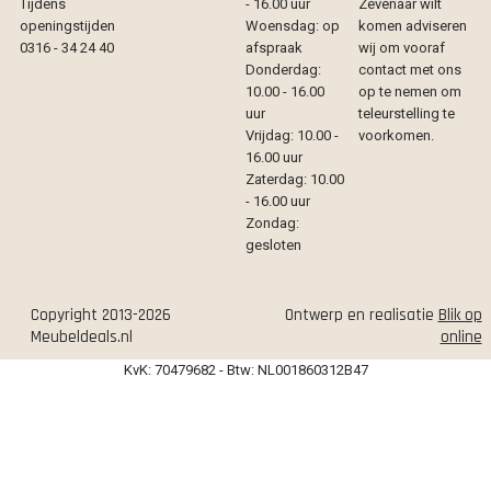
Tijdens
- 16.00 uur
Zevenaar wilt
openingstijden
Woensdag: op
komen adviseren
0316 - 34 24 40
afspraak
wij om vooraf
Donderdag:
contact met ons
10.00 - 16.00
op te nemen om
uur
teleurstelling te
Vrijdag: 10.00 -
voorkomen.
16.00 uur
Zaterdag: 10.00
- 16.00 uur
Zondag:
gesloten
Copyright 2013-2026
Ontwerp en realisatie
Blik op
Meubeldeals.nl
online
KvK: 70479682 - Btw: NL001860312B47