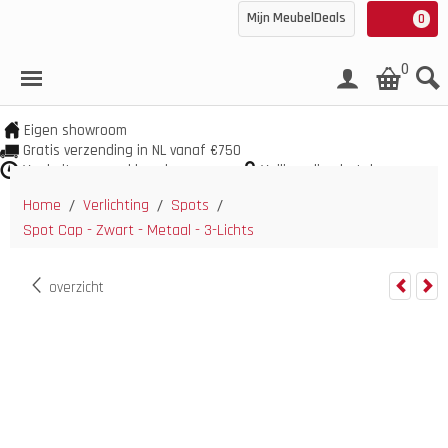
Mijn MeubelDeals
0
0
Eigen showroom
Gratis verzending in NL vanaf €750
Veel uit voorraad leverbaar
Veilig online betalen
Home
Verlichting
Spots
/
/
/
Spot Cap - Zwart - Metaal - 3-Lichts
overzicht