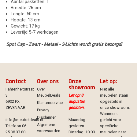
Aantal pakketten: 1
Breedte: 26 cm
Lengte: 50 cm
Hoogte: 13 cm
Gewicht: 17 kg
Levertijd 5-7 werkdagen
Spot Cap - Zwart - Metaal - 3-Lichts wordt gratis bezorgd!
Contact
Over ons
Onze
Let op:
showroom
Fahrenheitstraat
Over
Niet alle
3
MeubelDeals
Let op: 8
meubelen staan
6902 PX
augustus
opgesteld in
Klantenservice
ZEVENAAR
gesloten.
onze showroom.
Privacy
Wanneer u
Disclaimer
info@meubeldeals.nl
Maandag:
gericht voor
Algemene
Telefoon 06 -
gesloten
specifieke
voorwaarden
25 38 37 80
Dinsdag: 10.00
meubelen naar