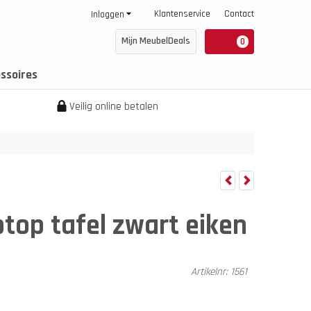
Klantenservice
Contact
Inloggen
Mijn MeubelDeals
0
ssoires
Veilig online betalen
ptop tafel zwart eiken
Artikelnr:
1561