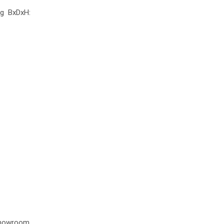
ing BxDxH:
 showroom