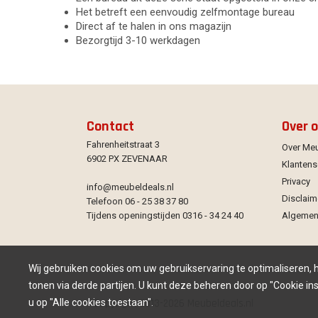
Het betreft een eenvoudig zelfmontage bureau
Direct af te halen in ons magazijn
Bezorgtijd 3-10 werkdagen
Contact
Over 
Fahrenheitstraat 3
Over Me
6902 PX ZEVENAAR
Klantens
Privacy
info@meubeldeals.nl
Disclaim
Telefoon 06 - 25 38 37 80
Tijdens openingstijden 0316 - 34 24 40
Algemen
Wij gebruiken cookies om uw gebruikservaring te optimaliseren,
tonen via derde partijen. U kunt deze beheren door op "Cookie inst
u op "Alle cookies toestaan".
Copyright 2013-2026 Meubeldeals.nl