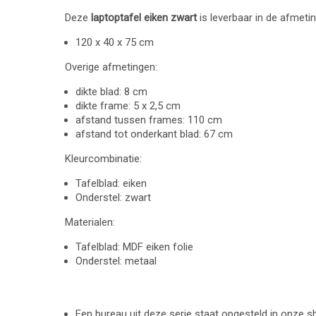
Deze
laptoptafel eiken zwart
is leverbaar in de afmet
120 x 40 x 75 cm
Overige afmetingen:
dikte blad: 8 cm
dikte frame: 5 x 2,5 cm
afstand tussen frames: 110 cm
afstand tot onderkant blad: 67 cm
Kleurcombinatie:
Tafelblad: eiken
Onderstel: zwart
Materialen:
Tafelblad: MDF eiken folie
Onderstel: metaal
Een bureau uit deze serie staat opgesteld in onze