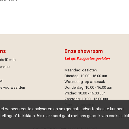
ons
Onze showroom
Let op: 8 augustus gesloten.
ubelDeals
ervice
Maandag: gesloten
Dinsdag: 10.00 - 16.00 uur
er
Woensdag: op afspraak
e voorwaarden
Donderdag: 10.00 - 16.00 uur
Vrijdag: 10.00 - 16.00 uur
Zaterdag: 10.00 - 16.00 uur
Zondag: gesloten
 het webverkeer te analyseren en om gerichte advertenties te kunnen
ellingen" te klikken. Als u akkoord gaat met ons gebruik van cookies, kli
KvK: 70479682 - Btw: NL001860312B47