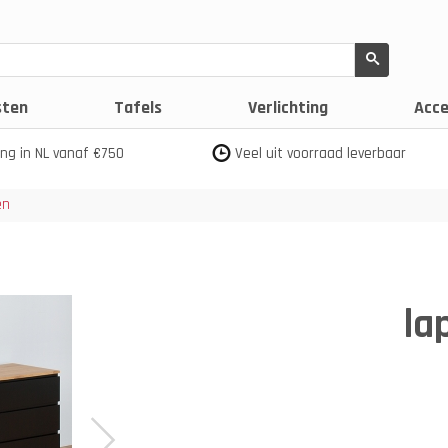
sten
Tafels
Verlichting
Acce
ing in NL vanaf €750
Veel uit voorraad leverbaar
en
la