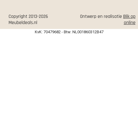
Copyright 2013-2026
Ontwerp en realisatie
Blik op
Meubeldeals.nl
online
KvK: 70479682 - Btw: NL001860312B47