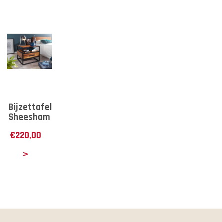
Bijzettafel
Sheesham
€
220,00
tails