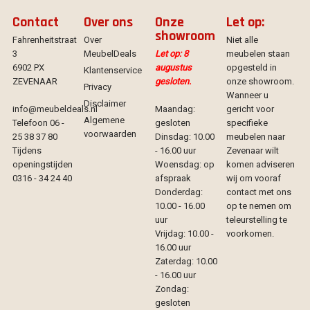
Contact
Over ons
Onze
Let op:
showroom
Fahrenheitstraat
Over
Niet alle
3
MeubelDeals
Let op: 8
meubelen staan
6902 PX
augustus
opgesteld in
Klantenservice
ZEVENAAR
gesloten.
onze showroom.
Privacy
Wanneer u
Disclaimer
info@meubeldeals.nl
Maandag:
gericht voor
Algemene
Telefoon 06 -
gesloten
specifieke
voorwaarden
25 38 37 80
Dinsdag: 10.00
meubelen naar
Tijdens
- 16.00 uur
Zevenaar wilt
openingstijden
Woensdag: op
komen adviseren
0316 - 34 24 40
afspraak
wij om vooraf
Donderdag:
contact met ons
10.00 - 16.00
op te nemen om
uur
teleurstelling te
Vrijdag: 10.00 -
voorkomen.
16.00 uur
Zaterdag: 10.00
- 16.00 uur
Zondag:
gesloten