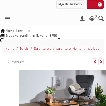
Mijn MeubelDeals
0
0
Eigen showroom
Gratis verzending in NL vanaf €750
Veel uit voorraad leverbaar
Veilig online betalen
Home
Tafels
Salontafels
salontafel vierkant met lade
/
/
/
overzicht