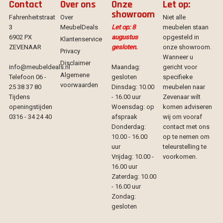
Contact
Over ons
Onze
Let op:
showroom
Fahrenheitstraat
Over
Niet alle
3
MeubelDeals
Let op: 8
meubelen staan
6902 PX
augustus
opgesteld in
Klantenservice
ZEVENAAR
gesloten.
onze showroom.
Privacy
Wanneer u
Disclaimer
info@meubeldeals.nl
Maandag:
gericht voor
Algemene
Telefoon 06 -
gesloten
specifieke
voorwaarden
25 38 37 80
Dinsdag: 10.00
meubelen naar
Tijdens
- 16.00 uur
Zevenaar wilt
openingstijden
Woensdag: op
komen adviseren
0316 - 34 24 40
afspraak
wij om vooraf
Donderdag:
contact met ons
10.00 - 16.00
op te nemen om
uur
teleurstelling te
Vrijdag: 10.00 -
voorkomen.
16.00 uur
Zaterdag: 10.00
- 16.00 uur
Zondag:
gesloten