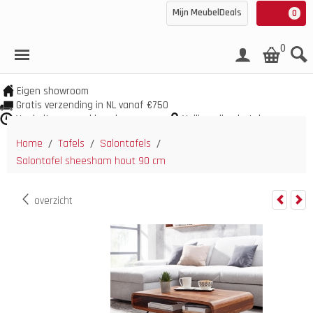
Mijn MeubelDeals
0
0
Eigen showroom
Gratis verzending in NL vanaf €750
Veel uit voorraad leverbaar
Veilig online betalen
Home
Tafels
Salontafels
/
/
/
Salontafel sheesham hout 90 cm
overzicht