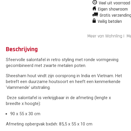
Veel uit voorraad
Eigen showroom
Gratis verzendin
Veilig betalen
Meer van Wohnling
|
Me
Beschrijving
Sfeervolle salontafel in retro styling met ronde vormgeving
gecombineerd met zwarte metalen poten.
Sheesham hout vindt zijn oorsprong in India en Vietnam. Het
betreft een duurzame houtsoort en heeft een kenmerkende
'vlammende' uitstraling.
Deze salontafel is verkrijgbaar in de afmeting (lengte x
breedte x hoogte):
90 x 55 x 30 cm
Afmeting opbergvak bxdxh: 85,5 x 55 x 10 cm