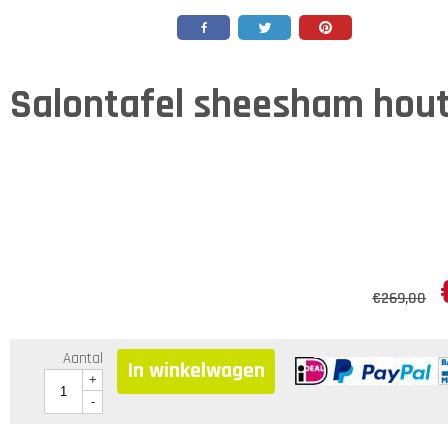
Salontafel sheesham hou
€
269,00
Aantal
In winkelwagen
+
-