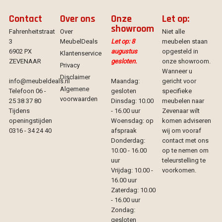
Contact
Over ons
Onze
Let op:
showroom
Fahrenheitstraat
Over
Niet alle
3
MeubelDeals
Let op: 8
meubelen staan
6902 PX
augustus
opgesteld in
Klantenservice
ZEVENAAR
gesloten.
onze showroom.
Privacy
Wanneer u
Disclaimer
info@meubeldeals.nl
Maandag:
gericht voor
Algemene
Telefoon 06 -
gesloten
specifieke
voorwaarden
25 38 37 80
Dinsdag: 10.00
meubelen naar
Tijdens
- 16.00 uur
Zevenaar wilt
openingstijden
Woensdag: op
komen adviseren
0316 - 34 24 40
afspraak
wij om vooraf
Donderdag:
contact met ons
10.00 - 16.00
op te nemen om
uur
teleurstelling te
Vrijdag: 10.00 -
voorkomen.
16.00 uur
Zaterdag: 10.00
- 16.00 uur
Zondag:
gesloten