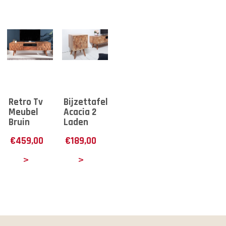
Retro Tv
Bijzettafel
Meubel
Acacia 2
Bruin
Laden
€
459,00
€
189,00
tails
Details