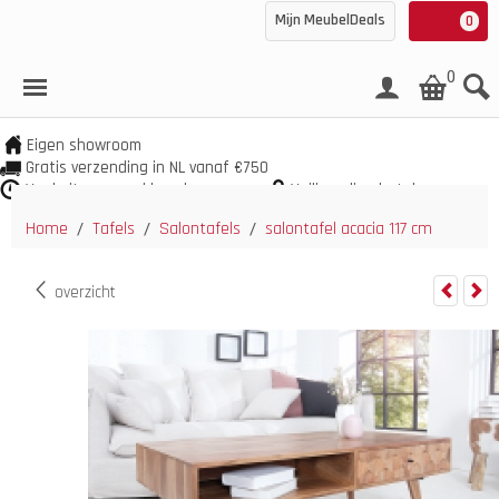
Mijn MeubelDeals
0
0
Eigen showroom
Gratis verzending in NL vanaf €750
Veel uit voorraad leverbaar
Veilig online betalen
Home
Tafels
Salontafels
salontafel acacia 117 cm
/
/
/
overzicht