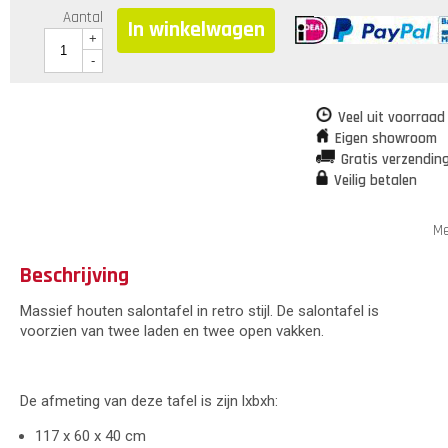
Aantal
In winkelwagen
+
-
Veel uit voorraad
Eigen showroom
Gratis verzendin
Veilig betalen
Me
Beschrijving
Massief houten salontafel in retro stijl. De salontafel is
voorzien van twee laden en twee open vakken.
De afmeting van deze tafel is zijn lxbxh:
117 x 60 x 40 cm