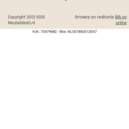
Copyright 2013-2026
Ontwerp en realisatie
Blik op
Meubeldeals.nl
online
KvK: 70479682 - Btw: NL001860312B47