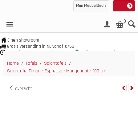
Mijn MeubelDeals
0
0
Eigen showroom
Gratis verzending in NL vanaf €750
Veel uit voorraad leverbaar
Veilig online betalen
Home
Tafels
Salontafels
/
/
/
Salontafel Timon - Espresso - Mangohout - 100 cm
overzicht