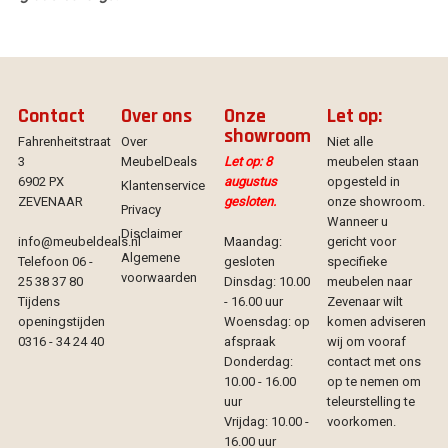
Contact
Over ons
Onze
Let op:
showroom
Fahrenheitstraat
Over
Niet alle
3
MeubelDeals
Let op: 8
meubelen staan
6902 PX
augustus
opgesteld in
Klantenservice
ZEVENAAR
gesloten.
onze showroom.
Privacy
Wanneer u
Disclaimer
info@meubeldeals.nl
Maandag:
gericht voor
Algemene
Telefoon 06 -
gesloten
specifieke
voorwaarden
25 38 37 80
Dinsdag: 10.00
meubelen naar
Tijdens
- 16.00 uur
Zevenaar wilt
openingstijden
Woensdag: op
komen adviseren
0316 - 34 24 40
afspraak
wij om vooraf
Donderdag:
contact met ons
10.00 - 16.00
op te nemen om
uur
teleurstelling te
Vrijdag: 10.00 -
voorkomen.
16.00 uur