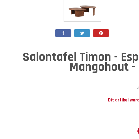
Salontafel Timon - Esp
Mangohout - 
A
Dit artikel wor