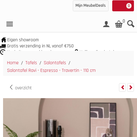
Mijn MeubelDeals
0
0
Eigen showroom
Gratis verzending in NL vanaf €750
Veel uit voorraad leverbaar
Veilig online betalen
Home
Tafels
Salontafels
/
/
/
Salontafel Ravi - Espresso - Travertin - 110 cm
overzicht