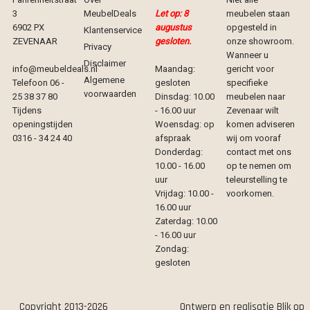
3
MeubelDeals
Let op: 8
meubelen staan
6902 PX
augustus
opgesteld in
Klantenservice
ZEVENAAR
gesloten.
onze showroom.
Privacy
Wanneer u
Disclaimer
info@meubeldeals.nl
Maandag:
gericht voor
Algemene
Telefoon 06 -
gesloten
specifieke
voorwaarden
25 38 37 80
Dinsdag: 10.00
meubelen naar
Tijdens
- 16.00 uur
Zevenaar wilt
openingstijden
Woensdag: op
komen adviseren
0316 - 34 24 40
afspraak
wij om vooraf
Donderdag:
contact met ons
10.00 - 16.00
op te nemen om
uur
teleurstelling te
Vrijdag: 10.00 -
voorkomen.
16.00 uur
Zaterdag: 10.00
- 16.00 uur
Zondag:
gesloten
Copyright 2013-2026
Ontwerp en realisatie
Blik op