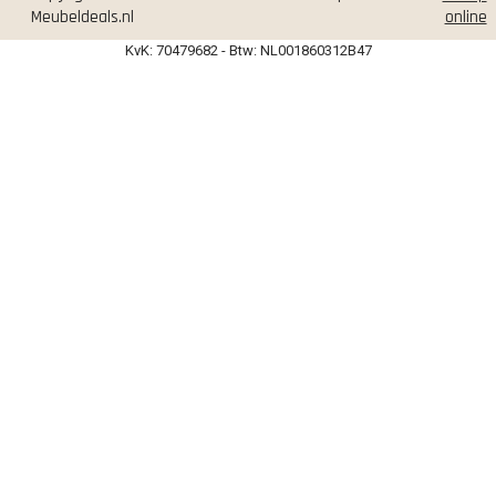
Meubeldeals.nl
online
KvK: 70479682 - Btw: NL001860312B47