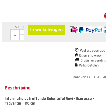
Aantal
In winkelwagen
+
-
Veel uit voorraad
Eigen showroom
Gratis verzendin
Veilig betalen
Meer van LABEL51
|
Me
Beschrijving
Informatie betreffende Salontafel Ravi - Espresso -
Travertin - 110 cm