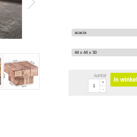
Aantal
In wink
+
-