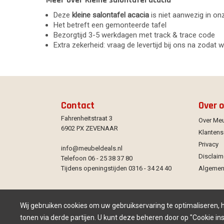
Meer over Kleine salontafel acacia
Deze
kleine salontafel acacia
is niet aanwezig in 
Het betreft een gemonteerde tafel
Bezorgtijd 3-5 werkdagen met track & trace code
Extra zekerheid: vraag de levertijd bij ons na zodat 
Contact
Over 
Fahrenheitstraat 3
Over Me
6902 PX ZEVENAAR
Klantens
Privacy
info@meubeldeals.nl
Disclaim
Telefoon 06 - 25 38 37 80
Tijdens openingstijden 0316 - 34 24 40
Algemen
Wij gebruiken cookies om uw gebruikservaring te optimaliseren,
tonen via derde partijen. U kunt deze beheren door op "Cookie inst