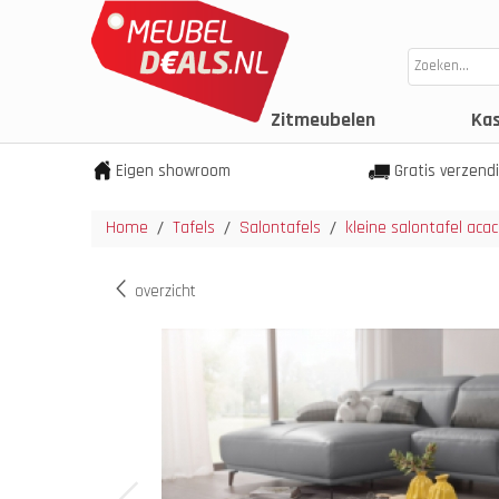
Zitmeubelen
Ka
Eigen showroom
Gratis verzend
Home
Tafels
Salontafels
kleine salontafel aca
/
/
/
overzicht