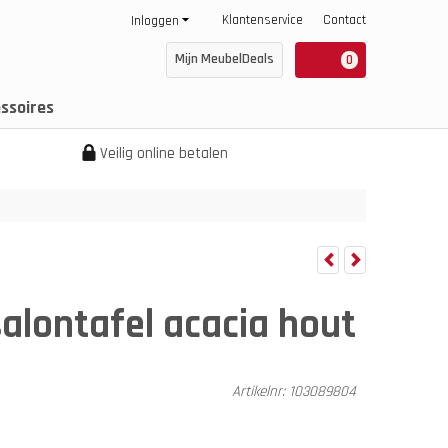
Klantenservice
Contact
Inloggen
Mijn MeubelDeals
0
ssoires
Veilig online betalen
salontafel acacia hout
Artikelnr:
103089804