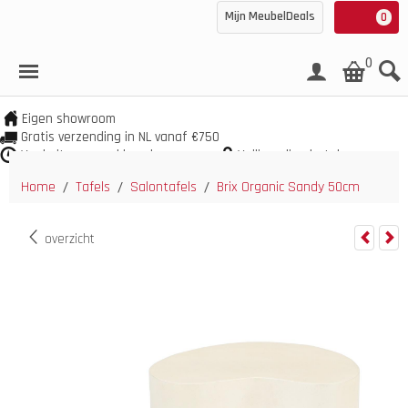
Mijn MeubelDeals
0
0
Eigen showroom
Gratis verzending in NL vanaf €750
Veel uit voorraad leverbaar
Veilig online betalen
Home
Tafels
Salontafels
Brix Organic Sandy 50cm
/
/
/
overzicht