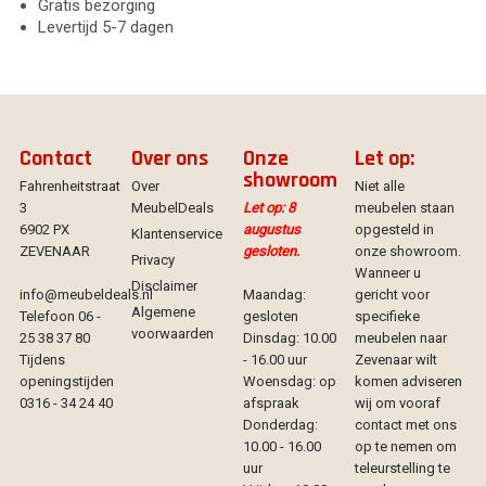
Gratis bezorging
Levertijd 5-7 dagen
Contact
Over ons
Onze
Let op:
showroom
Fahrenheitstraat
Over
Niet alle
3
MeubelDeals
Let op: 8
meubelen staan
6902 PX
augustus
opgesteld in
Klantenservice
ZEVENAAR
gesloten.
onze showroom.
Privacy
Wanneer u
Disclaimer
info@meubeldeals.nl
Maandag:
gericht voor
Algemene
Telefoon 06 -
gesloten
specifieke
voorwaarden
25 38 37 80
Dinsdag: 10.00
meubelen naar
Tijdens
- 16.00 uur
Zevenaar wilt
openingstijden
Woensdag: op
komen adviseren
0316 - 34 24 40
afspraak
wij om vooraf
Donderdag:
contact met ons
10.00 - 16.00
op te nemen om
uur
teleurstelling te