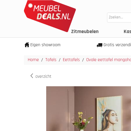
Zitmeubelen
Ka
Eigen showroom
Gratis verzend
Home
Tafels
Eettafels
Ovale eettafel mangoh
/
/
/
overzicht