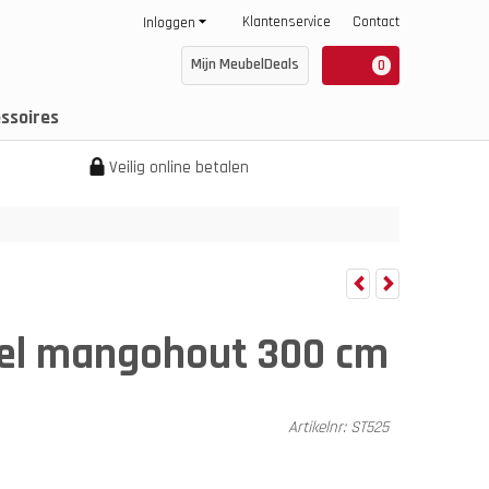
Klantenservice
Contact
Inloggen
Mijn MeubelDeals
0
ssoires
Veilig online betalen
fel mangohout 300 cm
Artikelnr:
ST525