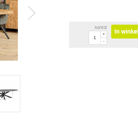
Aantal
In wink
+
-