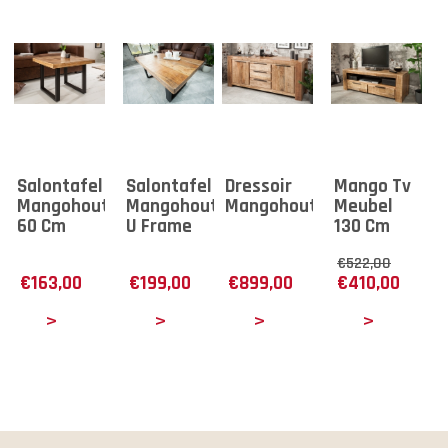
Salontafel
Salontafel
Dressoir
Mango Tv
Mangohout
Mangohout
Mangohout
Meubel
60 Cm
U Frame
130 Cm
€
522,00
€
163,00
€
199,00
€
899,00
€
410,00
tails
Details
Details
Details