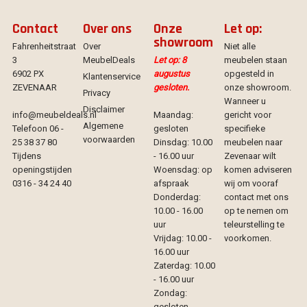
Contact
Over ons
Onze
Let op:
showroom
Fahrenheitstraat
Over
Niet alle
3
MeubelDeals
Let op: 8
meubelen staan
6902 PX
augustus
opgesteld in
Klantenservice
ZEVENAAR
gesloten.
onze showroom.
Privacy
Wanneer u
Disclaimer
info@meubeldeals.nl
Maandag:
gericht voor
Algemene
Telefoon 06 -
gesloten
specifieke
voorwaarden
25 38 37 80
Dinsdag: 10.00
meubelen naar
Tijdens
- 16.00 uur
Zevenaar wilt
openingstijden
Woensdag: op
komen adviseren
0316 - 34 24 40
afspraak
wij om vooraf
Donderdag:
contact met ons
10.00 - 16.00
op te nemen om
uur
teleurstelling te
Vrijdag: 10.00 -
voorkomen.
16.00 uur
Zaterdag: 10.00
- 16.00 uur
Zondag:
gesloten