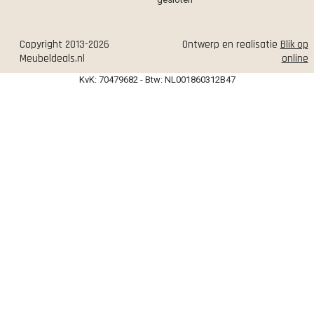
Copyright 2013-2026
Ontwerp en realisatie
Blik op
Meubeldeals.nl
online
KvK: 70479682 - Btw: NL001860312B47