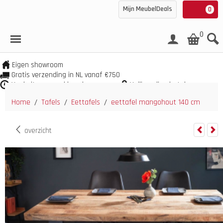
Mijn MeubelDeals
0
0
Eigen showroom
Gratis verzending in NL vanaf €750
Veel uit voorraad leverbaar
Veilig online betalen
Home
Tafels
Eettafels
eettafel mangohout 140 cm
/
/
/
overzicht