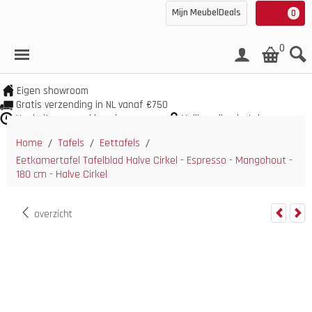
Mijn MeubelDeals
0
0
Eigen showroom
Gratis verzending in NL vanaf €750
Veel uit voorraad leverbaar
Veilig online betalen
Home
Tafels
Eettafels
/
/
/
Eetkamertafel Tafelblad Halve Cirkel - Espresso - Mangohout -
180 cm - Halve Cirkel
overzicht