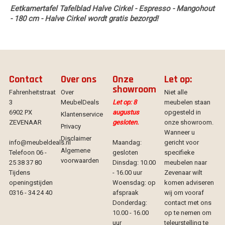
Eetkamertafel Tafelblad Halve Cirkel - Espresso - Mangohout
- 180 cm - Halve Cirkel wordt gratis bezorgd!
Contact
Over ons
Onze
Let op:
showroom
Fahrenheitstraat
Over
Niet alle
3
MeubelDeals
Let op: 8
meubelen staan
6902 PX
augustus
opgesteld in
Klantenservice
ZEVENAAR
gesloten.
onze showroom.
Privacy
Wanneer u
Disclaimer
info@meubeldeals.nl
Maandag:
gericht voor
Algemene
Telefoon 06 -
gesloten
specifieke
voorwaarden
25 38 37 80
Dinsdag: 10.00
meubelen naar
Tijdens
- 16.00 uur
Zevenaar wilt
openingstijden
Woensdag: op
komen adviseren
0316 - 34 24 40
afspraak
wij om vooraf
Donderdag:
contact met ons
10.00 - 16.00
op te nemen om
uur
teleurstelling te