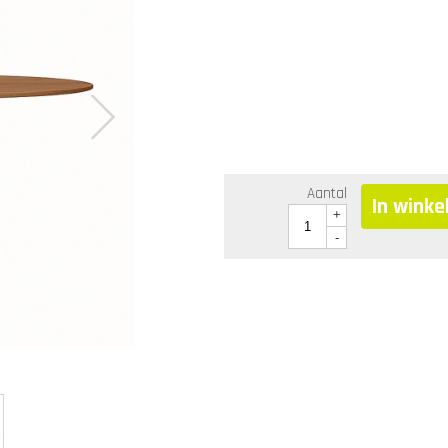
Aantal
In wink
+
-