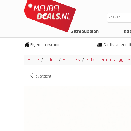
Zitmeubelen
Ka
Eigen showroom
Gratis verzend
Home
Tafels
Eettafels
Eetkamertafel Jagger -
/
/
/
overzicht