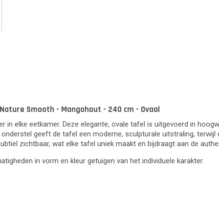
 Nature Smooth - Mangohout - 240 cm - Ovaal
er in elke eetkamer. Deze elegante, ovale tafel is uitgevoerd in hoo
 onderstel geeft de tafel een moderne, sculpturale uitstraling, terwi
 subtiel zichtbaar, wat elke tafel uniek maakt en bijdraagt aan de authen
lmatigheden in vorm en kleur getuigen van het individuele karakter.