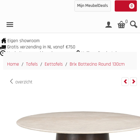
Mijn MeubelDeals
0
0
Eigen showroom
Gratis verzending in NL vanaf €750
Veel uit voorraad leverbaar
Veilig online betalen
Home
Tafels
Eettafels
Brix Bottecino Round 130cm
/
/
/
overzicht