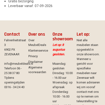
Gratis bezorging
Leverbaar vanaf: 07-09-2026
Contact
Over ons
Onze
Let op:
showroom
Fahrenheitstraat
Over
Niet alle
3
MeubelDeals
Let op: 8
meubelen staan
6902 PX
augustus
opgesteld in
Klantenservice
ZEVENAAR
gesloten.
onze showroom.
Privacy
Wanneer u
Disclaimer
info@meubeldeals.nl
Maandag:
gericht voor
Algemene
Telefoon 06 -
gesloten
specifieke
voorwaarden
25 38 37 80
Dinsdag: 10.00
meubelen naar
Tijdens
- 16.00 uur
Zevenaar wilt
openingstijden
Woensdag: op
komen adviseren
0316 - 34 24 40
afspraak
wij om vooraf
Donderdag:
contact met ons
10.00 - 16.00
op te nemen om
uur
teleurstelling te