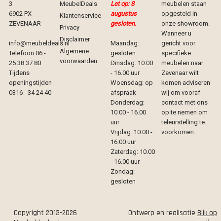
3
MeubelDeals
Let op: 8
meubelen staan
6902 PX
augustus
opgesteld in
Klantenservice
ZEVENAAR
gesloten.
onze showroom.
Privacy
Wanneer u
Disclaimer
info@meubeldeals.nl
Maandag:
gericht voor
Algemene
Telefoon 06 -
gesloten
specifieke
voorwaarden
25 38 37 80
Dinsdag: 10.00
meubelen naar
Tijdens
- 16.00 uur
Zevenaar wilt
openingstijden
Woensdag: op
komen adviseren
0316 - 34 24 40
afspraak
wij om vooraf
Donderdag:
contact met ons
10.00 - 16.00
op te nemen om
uur
teleurstelling te
Vrijdag: 10.00 -
voorkomen.
16.00 uur
Zaterdag: 10.00
- 16.00 uur
Zondag:
gesloten
Copyright 2013-2026
Ontwerp en realisatie
Blik op