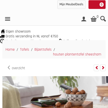
Mijn MeubelDeals
0
0
Eigen showroom
Gratis verzending in NL vanaf €750
Veel uit voorraad leverbaar
Veilig online betalen
Home
Tafels
Bijzettafels
/
/
/
houten plantentafel sheesham
overzicht