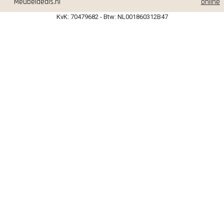
Meubeldeals.nl
online
KvK: 70479682 - Btw: NL001860312B47