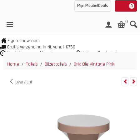
Mijn MeubelDeals
0
0
Eigen showroom
Gratis verzending in NL vanaf €750
Veel uit voorraad leverbaar
Veilig online betalen
Home
Tafels
Bijzettafels
Brix Ole Vintage Pink
/
/
/
overzicht