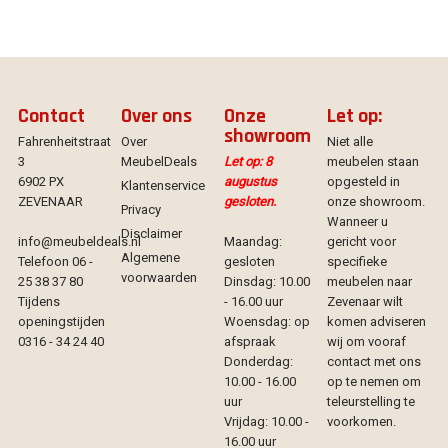
Contact
Over ons
Onze
Let op:
showroom
Fahrenheitstraat
Over
Niet alle
3
MeubelDeals
Let op: 8
meubelen staan
6902 PX
augustus
opgesteld in
Klantenservice
ZEVENAAR
gesloten.
onze showroom.
Privacy
Wanneer u
Disclaimer
info@meubeldeals.nl
Maandag:
gericht voor
Algemene
Telefoon 06 -
gesloten
specifieke
voorwaarden
25 38 37 80
Dinsdag: 10.00
meubelen naar
Tijdens
- 16.00 uur
Zevenaar wilt
openingstijden
Woensdag: op
komen adviseren
0316 - 34 24 40
afspraak
wij om vooraf
Donderdag:
contact met ons
10.00 - 16.00
op te nemen om
uur
teleurstelling te
Vrijdag: 10.00 -
voorkomen.
16.00 uur